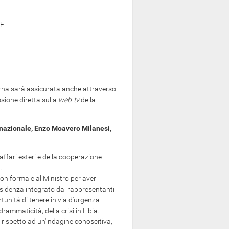
E
ierna sarà assicurata anche attraverso
ssione diretta sulla
web-tv
della
ernazionale, Enzo Moavero Milanesi,
 affari esteri e della cooperazione
.
 formale al Ministro per aver
esidenza integrato dai rappresentanti
ortunità di tenere in via d'urgenza
drammaticità, della crisi in Libia.
ispetto ad un'indagine conoscitiva,