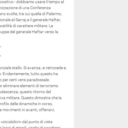
sitivo - dobbiamo usare il tempo al
ganizzazione di una Conferenza
no svolte, tra cui quella di Palermo,
onale al-Sarraj e il generale Haftar,
ilità di carattere militare. La
uppe del generale Haftar verso la
iale stallo. Si avanza, si retrocede e,
le. Evidentemente, tutto questo ha
 per certi versi paradossale.
ler eliminare elementi di terrorismo
rudescenza, questo ritorno del
iva militare. Questo dimostra che la
filo delle dinamiche in corso,
 movimenti in avanti, offensivi,
 «
escalation
» dal punto di vista
o lanci di missili, anche di carattere