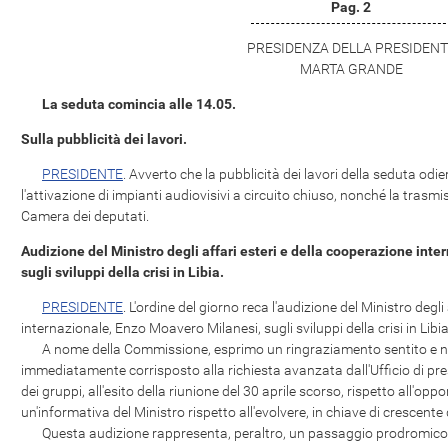
Pag. 2
PRESIDENZA DELLA PRESIDENT
MARTA GRANDE
La seduta comincia alle 14.05.
Sulla pubblicità dei lavori.
PRESIDENTE
. Avverto che la pubblicità dei lavori della seduta od
l'attivazione di impianti audiovisivi a circuito chiuso, nonché la trasmi
Camera dei deputati.
Audizione del Ministro degli affari esteri e della cooperazione int
sugli sviluppi della crisi in Libia.
PRESIDENTE
. L'ordine del giorno reca l'audizione del Ministro degli
internazionale, Enzo Moavero Milanesi, sugli sviluppi della crisi in Libia
A nome della Commissione, esprimo un ringraziamento sentito e non
immediatamente corrisposto alla richiesta avanzata dall'Ufficio di pr
dei gruppi, all'esito della riunione del 30 aprile scorso, rispetto all'opp
un'informativa del Ministro rispetto all'evolvere, in chiave di crescente 
Questa audizione rappresenta, peraltro, un passaggio prodromico r