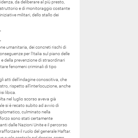
denza, da deliberare al più presto,
struttorio e di monitoraggio costante
iziative militari, dello stallo dei
one umanitaria, dei concreti rischi di
nseguenze per l'Italia sul piano delle
o, e della prevenzione di straordinari
astare fenomeni criminali di tipo
atti dell'indagine conoscitiva, che
ro, rispetto all'interlocuzione, anche
i libica.
lta nel luglio scorso aveva già
ale si è recato subito ad avvio di
diplomatico, culminato nella
sforzo sono stati certamente
anti dalle Nazioni Unite e il percorso
 rafforzare il ruolo del generale Haftar.
n ruolo centrale nel dossier, come