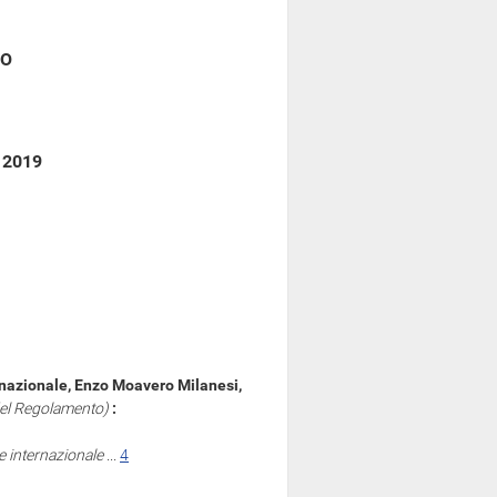
CO
o 2019
ernazionale, Enzo Moavero Milanesi,
 del Regolamento)
:
ne internazionale
...
4