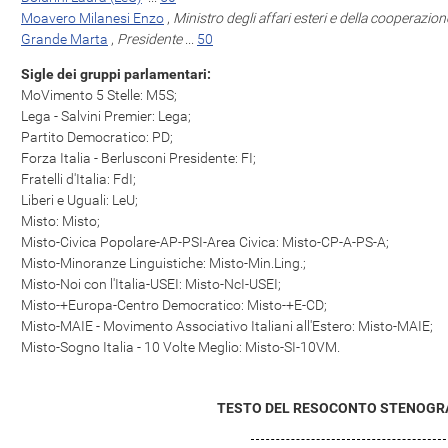
Moavero Milanesi Enzo
,
Ministro degli affari esteri e della cooperazio
Grande Marta
,
Presidente
...
50
Sigle dei gruppi parlamentari:
MoVimento 5 Stelle: M5S;
Lega - Salvini Premier: Lega;
Partito Democratico: PD;
Forza Italia - Berlusconi Presidente: FI;
Fratelli d'Italia: FdI;
Liberi e Uguali: LeU;
Misto: Misto;
Misto-Civica Popolare-AP-PSI-Area Civica: Misto-CP-A-PS-A;
Misto-Minoranze Linguistiche: Misto-Min.Ling.;
Misto-Noi con l'Italia-USEI: Misto-NcI-USEI;
Misto-+Europa-Centro Democratico: Misto-+E-CD;
Misto-MAIE - Movimento Associativo Italiani all'Estero: Misto-MAIE;
Misto-Sogno Italia - 10 Volte Meglio: Misto-SI-10VM.
TESTO DEL RESOCONTO STENOGR