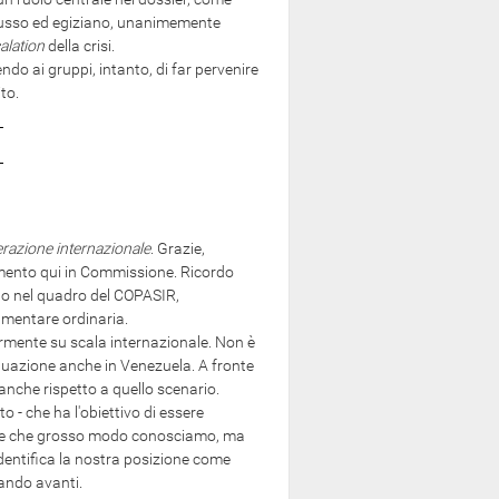
o russo ed egiziano, unanimemente
alation
della crisi.
ndo ai gruppi, intanto, di far pervenire
to.
perazione internazionale
. Grazie,
amento qui in Commissione. Ricordo
tto nel quadro del COPASIR,
mentare ordinaria.
ormente su scala internazionale. Non è
situazione anche in Venezuela. A fronte
nche rispetto a quello scenario.
 - che ha l'obiettivo di essere
zione che grosso modo conosciamo, ma
dentifica la nostra posizione come
tando avanti.