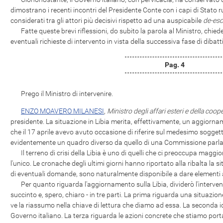
dimostrano i recenti incontri del Presidente Conte con i capi di Stat
considerati tra gli attori più decisivi rispetto ad una auspicabile
de-esc
Fatte queste brevi riflessioni, do subito la parola al Ministro, chiede
eventuali richieste di intervento in vista della successiva fase di dibatti
Pag. 4
Prego il Ministro di intervenire.
ENZO MOAVERO MILANESI
,
Ministro degli affari esteri e della coo
presidente. La situazione in Libia merita, effettivamente, un aggiorn
che il 17 aprile avevo avuto occasione di riferire sul medesimo sogge
evidentemente un quadro diverso da quello di una Commissione parla
Il terreno di crisi della Libia è uno di quelli che ci preoccupa maggi
l'unico. Le cronache degli ultimi giorni hanno riportato alla ribalta la 
di eventuali domande, sono naturalmente disponibile a dare elementi a
Per quanto riguarda l'aggiornamento sulla Libia, dividerò l'intervento
succinto e, spero, chiaro - in tre parti. La prima riguarda una situa
ve la riassumo nella chiave di lettura che diamo ad essa. La seconda i
Governo italiano. La terza riguarda le azioni concrete che stiamo por