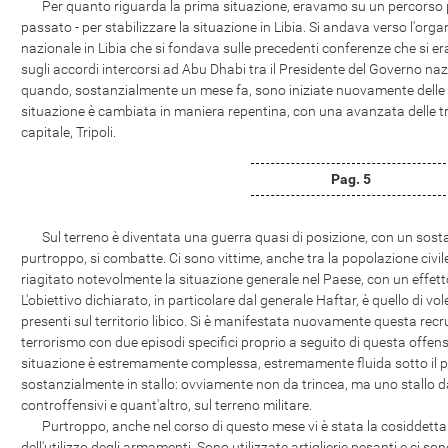
Per quanto riguarda la prima situazione, eravamo su un percorso po
passato - per stabilizzare la situazione in Libia. Si andava verso l'or
nazionale in Libia che si fondava sulle precedenti conferenze che si era
sugli accordi intercorsi ad Abu Dhabi tra il Presidente del Governo nazi
quando, sostanzialmente un mese fa, sono iniziate nuovamente delle ost
situazione è cambiata in maniera repentina, con una avanzata delle tr
capitale, Tripoli.
Pag. 5
Sul terreno è diventata una guerra quasi di posizione, con un sostanz
purtroppo, si combatte. Ci sono vittime, anche tra la popolazione civi
riagitato notevolmente la situazione generale nel Paese, con un effetto
L'obiettivo dichiarato, in particolare dal generale Haftar, è quello di vo
presenti sul territorio libico. Si è manifestata nuovamente questa rec
terrorismo con due episodi specifici proprio a seguito di questa offens
situazione è estremamente complessa, estremamente fluida sotto il pro
sostanzialmente in stallo: ovviamente non da trincea, ma uno stallo da
controffensivi e quant'altro, sul terreno militare.
Purtroppo, anche nel corso di questo mese vi è stata la cosiddetta
dell'utilizzo degli armamenti. Sono utilizzate artiglierie pesanti e ci son