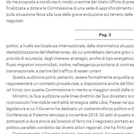
da me proposta e condivisa in modo unanime dal citato Ufficio di presi
finalizzata a dotare la Commissione di una sede di approfondimento i
sulla situazione libica alla luce della grave evoluzione sul terreno delle in
negoziati
Pag. 3
politici, a livello sia locale sia internazionale, della drammatica situazi
destabilizzazione del Mediterraneo, da cui potrebbero derivare gravi co
priorità di sicurezza, degli interessi strategici, anche di tipo energetic
flussi migratori incontrollati; inoltre, nell'esigenza prioritaria di contr
transnazionale, a partire dal traffico di esseri umani.
Questa audizione potrà, pertanto, essere formalmente acquisita agli 
rappresenterà un contesto procedurale, a disposizione anche del Minist
ad horas
, con questa Commissione in merito ai maggiori snodi della cris
Ministro, la Sua audizione sulle linee direttrici del Suo dicastero svo
riconosciuto l'inevitabile centralità strategica della Libia, Paese nel qu
legislatura e cui il Governo ha dedicato un costante sforzo politico e 
Conferenza di Palermo tenutasi a novembre 2018. Gli esiti di questo 
sottoposti a dura prova dal braccio di ferro tra il negoziato portato av
politico parallelo condotto dai diversi attori regionali, che ha finito per
Ciononostante, il Governo italiano, con pervicacia, ha conservato u