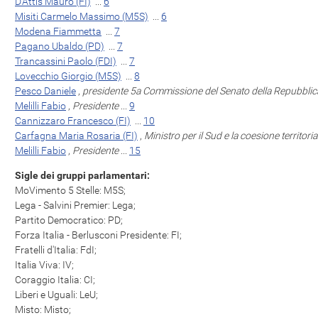
D'Attis Mauro (FI)
...
6
Misiti Carmelo Massimo (M5S)
...
6
Modena Fiammetta
...
7
Pagano Ubaldo (PD)
...
7
Trancassini Paolo (FDI)
...
7
Lovecchio Giorgio (M5S)
...
8
Pesco Daniele
,
presidente 5a Commissione del Senato della Repubblic
Melilli Fabio
,
Presidente
...
9
Cannizzaro Francesco (FI)
...
10
Carfagna Maria Rosaria (FI)
,
Ministro per il Sud e la coesione territoria
Melilli Fabio
,
Presidente
...
15
Sigle dei gruppi parlamentari:
MoVimento 5 Stelle: M5S;
Lega - Salvini Premier: Lega;
Partito Democratico: PD;
Forza Italia - Berlusconi Presidente: FI;
Fratelli d'Italia: FdI;
Italia Viva: IV;
Coraggio Italia: CI;
Liberi e Uguali: LeU;
Misto: Misto;