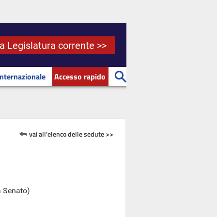
la Legislatura corrente >>
Internazionale
Accesso rapido
vai all'elenco delle sedute >>
a Senato)