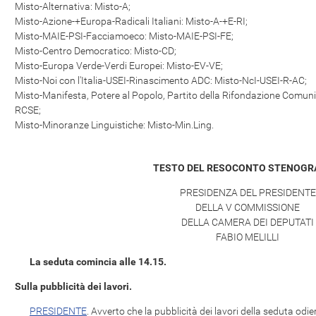
Misto-Alternativa: Misto-A;
Misto-Azione-+Europa-Radicali Italiani: Misto-A-+E-RI;
Misto-MAIE-PSI-Facciamoeco: Misto-MAIE-PSI-FE;
Misto-Centro Democratico: Misto-CD;
Misto-Europa Verde-Verdi Europei: Misto-EV-VE;
Misto-Noi con l'Italia-USEI-Rinascimento ADC: Misto-NcI-USEI-R-AC;
Misto-Manifesta, Potere al Popolo, Partito della Rifondazione Comuni
RCSE;
Misto-Minoranze Linguistiche: Misto-Min.Ling.
TESTO DEL RESOCONTO STENOGR
PRESIDENZA DEL PRESIDENTE
DELLA V COMMISSIONE
DELLA CAMERA DEI DEPUTATI
FABIO MELILLI
La seduta comincia alle 14.15.
Sulla pubblicità dei lavori.
PRESIDENTE
. Avverto che la pubblicità dei lavori della seduta od