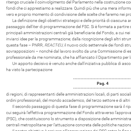
ritengo cruciale il coinvolgimento del Parlamento nella costruzione 
fondi che ci apprestiamo a realizzare. Quindi più che una mera inform
vero e proprio momento di condivisione delle scelte che faremo nei pr
La definizione degli obiettivi strategici e delle priorità di ciascuna a
passaggio dell'iter di programmazione del FSC. Si è formata a partire 
principali amministrazioni centrali già beneficiarie del Fondo, a cui ne
inviarci idee per la programmazione; dalla ricognizione degli altri st
questa fase – PNRR,
REACT-EU
, il nuovo ciclo settennale dei fondi str
sovrapposizioni – nonché dal lavoro svolto da una Commissione di e
professionale da me nominata, che ha affiancato il Dipartimento per la
Un apporto decisivo è venuto anche dall'iniziativa pubblica di asco
ha visto la partecipazione
Pag. 4
di regioni, di rappresentanti delle amministrazioni locali, di parti social
ordini professionali, del mondo accademico, del terzo settore e di altri 
Il secondo passaggio di questa fase di programmazione sarà il ripart
cui seguirà l'effettiva programmazione del Fondo attraverso l'approva
(PSC), che costituiscono lo strumento a disposizione delle amministrazio
centrali metropolitane per l'attuazione concreta delle politiche naziona