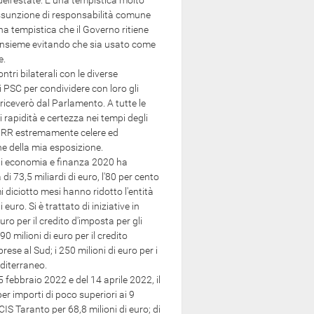
dell'estate. È una tempistica molto
ssunzione di responsabilità comune
una tempistica che il Governo ritiene
'insieme evitando che sia usato come
e.
ri bilaterali con le diverse
ei PSC per condividere con loro gli
 riceverò dal Parlamento. A tutte le
 rapidità e certezza nei tempi degli
 PNRR estremamente celere ed
e della mia esposizione.
di economia e finanza 2020 ha
i 73,5 miliardi di euro, l'80 per cento
mi diciotto mesi hanno ridotto l'entità
uro. Si è trattato di iniziative in
ro per il credito d'imposta per gli
90 milioni di euro per il credito
ese al Sud; i 250 milioni di euro per i
editerraneo.
 febbraio 2022 e del 14 aprile 2022, il
r importi di poco superiori ai 9
 CIS Taranto per 68,8 milioni di euro; di