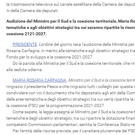
la trasmissione televisiva sul canale satellitare della Camera dei deput
tv
della Camera dei deputati.
Audizione del Ministro per il Sud e la coesione territoriale, Maria R
tematiche e agli obiettivi strategici tra cui saranno ripartite le riso
coesione 2121-2027.
PRESIDENTE
. L'ordine del giorno reca l'audizione della Ministra per
Rosaria Carfagna, in merito alle tematiche e agli obiettivi strategici tra
Fondo per lo sviluppo e la coesione 2021-2027.
Do la parola alla Ministra per il Sud e la coesione territoriale, che ri
alla seduta odierna.
MARIA ROSARIA CARFAGNA
,
Ministro per il Sud e la coesione territ
ringrazio il presidente Pesco e che ringrazio tutti i colleghi per questa
condividere con voi il documento che ho depositato agli atti della Co
delle aree tematiche e degli obiettivi strategici tra cui verrà ripartita 
la coesione (FSC) per la programmazione 2021-2027.
Come sapete, la legge assegna al Ministro per il Sud e la coesione ter
tematiche e degli obiettivi strategici, tra cui ripartire la dotazione fin
competenti Commissioni parlamentari, sentita la Conferenza Stato-re
Per l'entità delle risorse previste, per il carattere pluriennale del FS