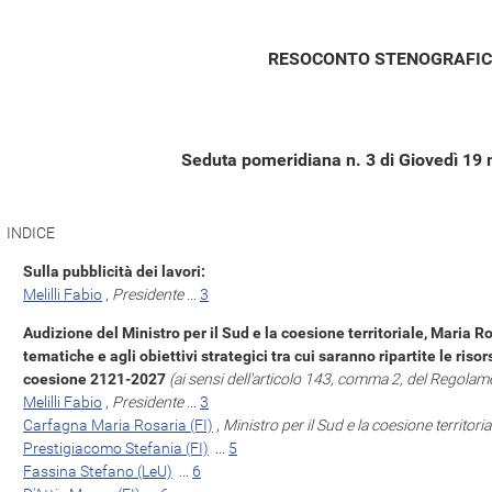
RESOCONTO STENOGRAFI
Seduta pomeridiana n. 3 di Giovedì 19
INDICE
Sulla pubblicità dei lavori:
Melilli Fabio
,
Presidente
...
3
Audizione del Ministro per il Sud e la coesione territoriale, Maria R
tematiche e agli obiettivi strategici tra cui saranno ripartite le riso
coesione 2121-2027
(ai sensi dell'articolo 143, comma 2, del Regolam
Melilli Fabio
,
Presidente
...
3
Carfagna Maria Rosaria (FI)
,
Ministro per il Sud e la coesione territoria
Prestigiacomo Stefania (FI)
...
5
Fassina Stefano (LeU)
...
6