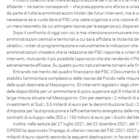
Il nostro obiettivo è arrivare all'approvazione dei PSC entro la fine 
sfidante – ne siamo consapevoli – che presuppone uno sforzo e un'a
da parte di tutte le amministrazioni titolari dei futuri interventi, ma è 
necessaria se si vuole dare al FSC una veste organica e una visione d
un mero tesoretto da cui attingere risorse per le esigenze più disparat
Dopo il confronto di oggi con voi, è mia intenzione promuovere incont
amministrazioni centrali e territoriali a cui sarà affidata la titolarità d
obiettivi, i criteri di programmazione e naturalmente le indicazioni che
amministrazioni chiederò che la redazione dei PSC risponda a criteri di
interventi, mutuando il più possibile l'approccio che sta rendendo il
estremamente efficace. Su questo punto naturalmente tornerò alla fin
Entrando nel merito del quadro finanziario del FSC, il Documento 
stabilito l'ammontare complessivo delle risorse del Fondo nella misura d
delle quali destinate al Mezzogiorno. Gli interventi legislativi degli ulti
delle disponibilità per un ammontare di poco superiore agli 8 miliardi di e
larga misura situate nel Mezzogiorno. Cito per esempio i 2 miliardi di eu
investimenti al Sud; i 3,5 miliardi di euro per la decontribuzione Sud; i 2
d'imposta per l'autoproduzione e l'efficientamento energetico delle impr
contratti di sviluppo nelle ZES o i 150 milioni di euro per i Giochi del M
Inoltre, nelle sedute del 27 luglio 2021, del 22 dicembre 2021, del 15
CIPESS ha approvato l'impiego di ulteriori risorse del FSC 2021-2027 pe
miliardi di euro ripartiti secondo le seguenti destinazioni: in favore del