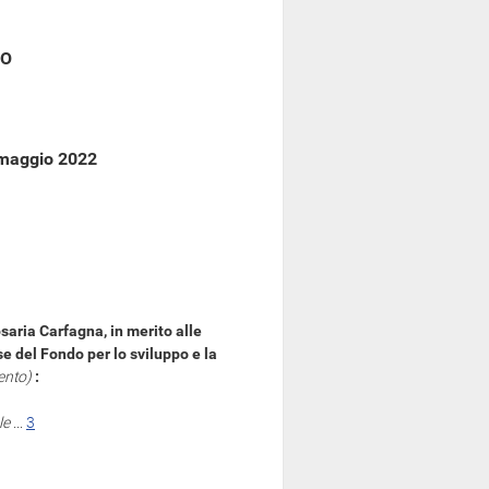
CO
 maggio 2022
osaria Carfagna, in merito alle
rse del Fondo per lo sviluppo e la
ento)
:
le
...
3