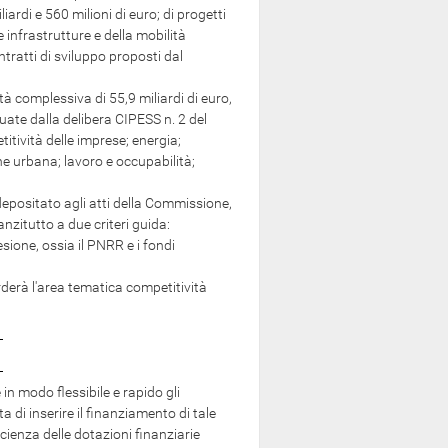
liardi e 560 milioni di euro; di progetti
e infrastrutture e della mobilità
ntratti di sviluppo proposti dal
complessiva di 55,9 miliardi di euro,
uate dalla delibera CIPESS n. 2 del
itività delle imprese; energia;
one urbana; lavoro e occupabilità;
positato agli atti della Commissione,
anzitutto a due criteri guida:
esione, ossia il PNRR e i fondi
erà l'area tematica competitività
 in modo flessibile e rapido gli
a di inserire il finanziamento di tale
icienza delle dotazioni finanziarie