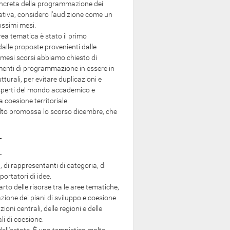
concreta della programmazione dei
ativa, considero l'audizione come un
ossimi mesi.
rea tematica è stato il primo
dalle proposte provenienti dalle
i mesi scorsi abbiamo chiesto di
rumenti di programmazione in essere in
utturali, per evitare duplicazioni e
sperti del mondo accademico e
 coesione territoriale.
lto promossa lo scorso dicembre, che
i, di rappresentanti di categoria, di
portatori di idee.
o delle risorse tra le aree tematiche,
zione dei piani di sviluppo e coesione
ni centrali, delle regioni e delle
li di coesione.