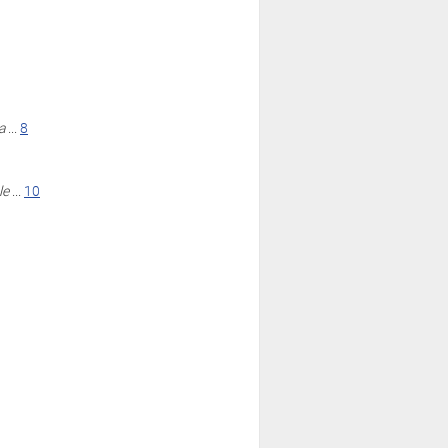
a
...
8
le
...
10