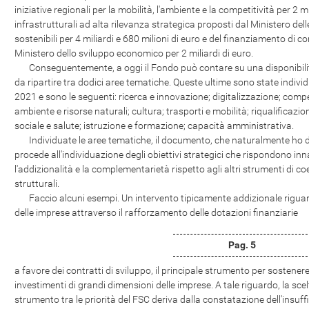
iniziative regionali per la mobilità, l'ambiente e la competitività per 2 mi
infrastrutturali ad alta rilevanza strategica proposti dal Ministero dell
sostenibili per 4 miliardi e 680 milioni di euro e del finanziamento di co
Ministero dello sviluppo economico per 2 miliardi di euro.
Conseguentemente, a oggi il Fondo può contare su una disponibilità 
da ripartire tra dodici aree tematiche. Queste ultime sono state individ
2021 e sono le seguenti: ricerca e innovazione; digitalizzazione; compet
ambiente e risorse naturali; cultura; trasporti e mobilità; riqualificazi
sociale e salute; istruzione e formazione; capacità amministrativa.
Individuate le aree tematiche, il documento, che naturalmente ho de
procede all'individuazione degli obiettivi strategici che rispondono inn
l'addizionalità e la complementarietà rispetto agli altri strumenti di co
strutturali.
Faccio alcuni esempi. Un intervento tipicamente addizionale riguard
delle imprese attraverso il rafforzamento delle dotazioni finanziarie
Pag. 5
a favore dei contratti di sviluppo, il principale strumento per sostenere
investimenti di grandi dimensioni delle imprese. A tale riguardo, la scelt
strumento tra le priorità del FSC deriva dalla constatazione dell'insuff