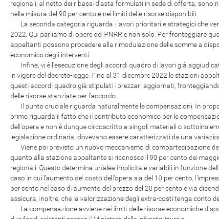
regionali, al netto dei ribassi d'asta formulati in sede di offerta, sono
nella misura del 90 per cento e nei limiti delle risorse disponibili.
La seconda categoria riguarda i lavori prioritari e strategici che ve
2022. Qui parliamo di opere del PNRR e non solo. Per fronteggiare ques
appaltanti possono procedere alla rimodulazione delle somme a dispo
economico degli interventi.
Infine, vi è l'esecuzione degli accordi quadro di lavori già aggiudicati
in vigore del decreto-legge. Fino al 31 dicembre 2022 le stazioni appalt
questi accordi quadro già stipulati i prezzari aggiornati, fronteggiando
delle risorse stanziate per l'accordo.
Il punto cruciale riguarda naturalmente le compensazioni. In proposit
primo riguarda il fatto che il contributo economico per le compensazion
dell'opera e non è dunque circoscritto a singoli materiali o sottoinsiemi
legislazione ordinaria, dovevano essere caratterizzati da una variazion
Viene poi previsto un nuovo meccanismo di compartecipazione dell'i
quanto alla stazione appaltante si riconosce il 90 per cento dei maggior
regionali. Questo determina un'alea implicita e variabili in funzione de
caso in cui l'aumento del costo dell'opera sia del 10 per cento, l'impresa
per cento nel caso di aumento del prezzo del 20 per cento e via dicendo.
assicura, inoltre, che la valorizzazione degli extra-costi tenga conto dell
La compensazione avviene nei limiti delle risorse economiche disponib