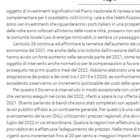
oggetto di investimenti significativi nel Piano nazionale di ripresa e r
complementare per il cosiddetto
cold ironing,
vale a dire l'elettrificaz
sono vari investimenti che riguarderanno i porti italiani in una prospe
delle volte sono collocati all'interno delle nostre città, possano non 
la comunità locale l'uso di energie rinnovabili, ci sembra un passaggio
L'articolo 26 continua ad affrontare la tematica dell'aumento dei cos
economica del 2021, ma anche della crisi indotta dall'invasione dell'Ucr
hanno avuto un forte aumento nella seconda parte del 2021, come test
oggetto di intervento anche normativo per le compensazioni a favore
proseguito nei primi quattro mesi del 2022. Abbiamo elaborato una se
stagnazione dei prezzi e dei costi tra il 2015 e il 2020, se confrontia
accadendo osserviamo un incremento ipotizzabile dei costi delle opere
Per questo il Governo è intervenuto in modo eccezionale con un'artico
che verranno eseguiti nel corso del 2022, riferiti a opere la cui offerta
2021. Stiamo parlando di bandi che sono stati completati con appalti a
lavori pubblici affidati a un contraente generale. Per questi c'è una val
avanzamento dei lavori (SAL) utilizzando i prezzari regionali, che dovr
luglio del 2022 in via straordinaria. Qualora le regioni non effettuin
provveditorati a effettuare l'adeguamento dei prezzari. Nelle more di t
vigenti sono incrementati fino al 20 per cento e i maggiori importi deri