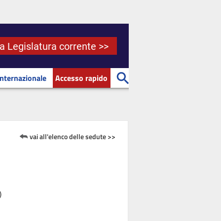
la Legislatura corrente >>
Internazionale
Accesso rapido
vai all'elenco delle sedute >>
)