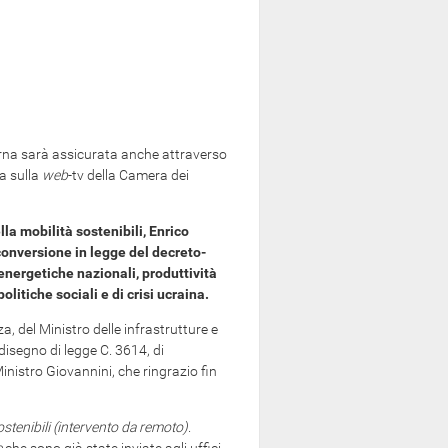
ierna sarà assicurata anche attraverso
ta sulla
web
-tv della Camera dei
la mobilità sostenibili, Enrico
conversione in legge del decreto-
 energetiche nazionali, produttività
litiche sociali e di crisi ucraina.
za, del Ministro delle infrastrutture e
 disegno di legge C. 3614, di
inistro Giovannini, che ringrazio fin
sostenibili (intervento da remoto)
.