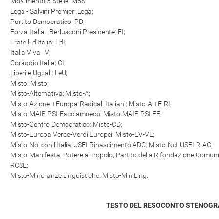
MoVimento 5 Stelle: M5S;
Lega - Salvini Premier: Lega;
Partito Democratico: PD;
Forza Italia - Berlusconi Presidente: FI;
Fratelli d'Italia: FdI;
Italia Viva: IV;
Coraggio Italia: CI;
Liberi e Uguali: LeU;
Misto: Misto;
Misto-Alternativa: Misto-A;
Misto-Azione-+Europa-Radicali Italiani: Misto-A-+E-RI;
Misto-MAIE-PSI-Facciamoeco: Misto-MAIE-PSI-FE;
Misto-Centro Democratico: Misto-CD;
Misto-Europa Verde-Verdi Europei: Misto-EV-VE;
Misto-Noi con l'Italia-USEI-Rinascimento ADC: Misto-NcI-USEI-R-AC;
Misto-Manifesta, Potere al Popolo, Partito della Rifondazione Comuni
RCSE;
Misto-Minoranze Linguistiche: Misto-Min.Ling.
TESTO DEL RESOCONTO STENOGR