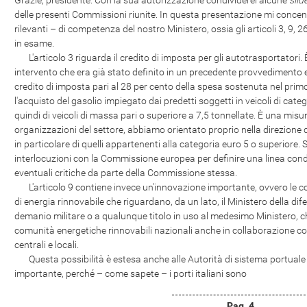
Grazie, presidente. Con la sua autorizzazione condividerei alcune
slid
delle presenti Commissioni riunite. In questa presentazione mi concent
rilevanti – di competenza del nostro Ministero, ossia gli articoli 3, 9, 2
in esame.
L'articolo 3 riguarda il credito di imposta per gli autotrasportatori
intervento che era già stato definito in un precedente provvedimento e
credito di imposta pari al 28 per cento della spesa sostenuta nel prim
l'acquisto del gasolio impiegato dai predetti soggetti in veicoli di cat
quindi di veicoli di massa pari o superiore a 7,5 tonnellate. È una mis
organizzazioni del settore, abbiamo orientato proprio nella direzione de
in particolare di quelli appartenenti alla categoria euro 5 o superior
interlocuzioni con la Commissione europea per definire una linea condiv
eventuali critiche da parte della Commissione stessa.
L'articolo 9 contiene invece un'innovazione importante, ovvero le c
di energia rinnovabile che riguardano, da un lato, il Ministero della dife
demanio militare o a qualunque titolo in uso al medesimo Ministero, ch
comunità energetiche rinnovabili nazionali anche in collaborazione c
centrali e locali.
Questa possibilità è estesa anche alle Autorità di sistema portuale
importante, perché – come sapete – i porti italiani sono
Pag. 4