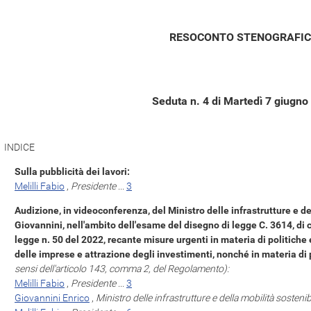
RESOCONTO STENOGRAFI
Seduta n. 4 di Martedì 7 giugno
INDICE
Sulla pubblicità dei lavori:
Melilli Fabio
,
Presidente
...
3
Audizione, in videoconferenza, del Ministro delle infrastrutture e del
Giovannini, nell'ambito dell'esame del disegno di legge C. 3614, di 
legge n. 50 del 2022, recante misure urgenti in materia di politiche
delle imprese e attrazione degli investimenti, nonché in materia di po
sensi dell'articolo 143, comma 2, del Regolamento):
Melilli Fabio
,
Presidente
...
3
Giovannini Enrico
,
Ministro delle infrastrutture e della mobilità sosteni