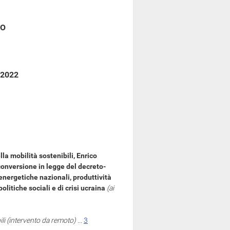
CO
 2022
la mobilità sostenibili, Enrico
conversione in legge del decreto-
 energetiche nazionali, produttività
litiche sociali e di crisi ucraina
(ai
bili (intervento da remoto)
...
3