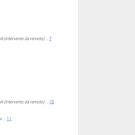
bili (intervento da remoto)
...
7
bili (intervento da remoto)
...
10
 ...
11