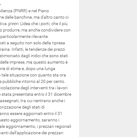
esilienza (PNRR) e nel Piano
ione delle banchine, ma d'altro canto ci
ttiva
green.
L'idea che i porti, che il più
solo produrre, ma anche condividere con
 particolarmente rilevante.
ti a seguito non solo della ripresa
aina. Infatti, le tendenze dei prezzi
imoniato dagli indici che sono stati
 delle imprese, ma questo aumento è
rie di stime e, dopo una lunga
mo tale situazione con quanto sta ora
 pubbliche intorno al 20 per cento.
lazione degli interventi tra i lavori
 è stata presentata entro il 31 dicembre
ssegnati, tra cui rientrano anche i
orizzazione degli stati di
anno essere aggiornati entro il 31
o questo aggiornamento, saranno i
ale aggiornamento, i prezzari regionali
vanti dall'applicazione dei prezzari