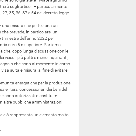
e
che sono già state inviate agli uffici
rerò sugli articoli – particolarmente
6, 27, 35, 36, 37 e 54 del decreto-legge
. È una misura che perfeziona un
 che prevede, in particolare, un
o trimestre dell'anno 2022 per
egoria euro 5 o superiore. Parliamo
ura che, dopo lunga discussione con le
i veicoli più puliti e meno inquinanti,
e. Segnalo che sono al momento in corso
isa su tale misura, al fine di evitare
omunità energetiche per la produzione
sa e i terzi concessionari dei beni del
e sono autorizzati a costituire
on altre pubbliche amministrazioni
 e ciò rappresenta un elemento molto