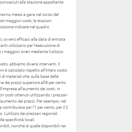
 riconosciuti alla stazione appaltante
rranno messi a gara nel corso del
ti maggiori costi, le stazioni
sizione indicate nel quadro
, ovvero efficaci alla data di entrata
anti utilizzano per l'esecuzione di
 i maggiori oneri mediante l'utilizzo
o, abbiamo diversi interventi. Il
i è calcolato rispetto all'intero costo
 di materiali che, sulla base della
e dei prezzi superiore all'8 per cento.
mpresa all'aumento dei costi, in
i costi ottenuti utilizzando i prezzari
ll'aumento dei prezzi. Per esempio, nel
 contribuisce per l'1 per cento, per il 2
 L'utilizzo dei prezzari regionali
e specificità locali.
ili, nonché di quelle disponibili nei