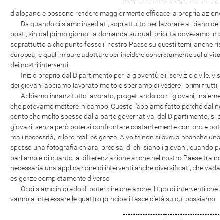
dialogano e possono rendere maggiormente efficace la propria azion
Da quando ci siamo insediati, soprattutto per lavorare al piano del 
posti, sin dal primo giorno, la domanda su quali priorità dovevamo i
soprattutto a che punto fosse il nostro Paese su questi temi, anche risp
europea, e quali misure adottare per incidere concretamente sulla vit
dei nostri interventi.
Inizio proprio dal Dipartimento per la gioventù e il servizio civile, v
dei giovani abbiamo lavorato molto e speriamo di vedere i primi frutti
Abbiamo innanzitutto lavorato, progettando con i giovani, insieme ai g
che potevamo mettere in campo. Questo l'abbiamo fatto perché dal no
conto che molto spesso dalla parte governativa, dal Dipartimento, si pe
giovani, senza però potersi confrontare costantemente con loro e poter
reali necessità, le loro reali esigenze. A volte non si aveva neanche un
spesso una fotografia chiara, precisa, di chi siano i giovani, quando pa
parliamo e di quanto la differenziazione anche nel nostro Paese tra 
necessaria una applicazione di interventi anche diversificati, che va
esigenze completamente diverse.
Oggi siamo in grado di poter dire che anche il tipo di interventi c
vanno a interessare le quattro principali fasce d'età su cui possiamo