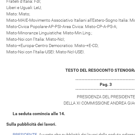
Fratelli d'Italia: FdI;
Liberi e Uguali: LeU;
Misto: Misto;
Misto-MAIE-Movimento Associativo Italiani all'Estero-Sogno Italia: Mi
Misto-Civica Popolare-AP-PSI-Area Civica: Misto-CP-A-PS-A;
Misto-Minoranze Linguistiche: Misto-Min.Ling.;
Misto-Noi con l'Italia: Misto-NcI;
Misto-+Europa-Centro Democratico: Misto-+E-CD;
Misto-Noi con l'Italia-USEI: Misto-NcI-USEI.
TESTO DEL RESOCONTO STENOGR
Pag. 3
PRESIDENZA DEL PRESIDENTE
DELLA XI COMMISSIONE ANDREA GI
La seduta comincia alle 14.
Sulla pubblicità dei lavori.
PRESIDENTE
. Avverto che pubblicità dei lavori della seduta odier