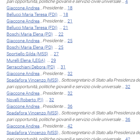
pari opportunità, politiche giovanili e servizio civile universale
...
4
Giaccone Andrea
,
Presidente
...
18
Bellucci Maria Teresa (FDI)
...
18
Giaccone Andrea
,
Presidente
...
21
Bellucci Maria Teresa (FDI)
...
21
Boschi Maria Elena (PD)
...
22
Giaccone Andrea
,
Presidente
...
25
Boschi Maria Elena (PD)
...
25
Sportiello Gilda (M5S)
...
27
Murelli Elena (LEGA)
...
29
Serracchiani Debora (PD)
...
31
Giaccone Andrea
,
Presidente
...
32
Spadafora Vincenzo (M5S)
,
Sottosegretario di Stato alla Presidenza de
pari opportunità, politiche giovanili e servizio civile universale
...
32
Giaccone Andrea
,
Presidente
...
32
Novelli Roberto (FI)
...
32
Giaccone Andrea
,
Presidente
...
36
Spadafora Vincenzo (M5S)
,
Sottosegretario di Stato alla Presidenza de
pari opportunità, politiche giovanili e servizio civile universale
...
36
Giaccone Andrea
,
Presidente
...
42
Spadafora Vincenzo (M5S)
,
Sottosegretario di Stato alla Presidenza de
pari opportunità, politiche giovanili e servizio civile universale
...
42