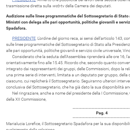
trasmissione diretta sulla
web
-tv della Camera dei deputati.
Audizione sulle linee programmatiche del Sottosegretario di Stato 
Ministri con delega alle pari opportunità, politiche giovanili e servi
Spadafora.
PRESIDENTE
. L'ordine del giorno reca, ai sensi dell'articolo 143,
sulle linee programmatiche del Sottosegretario di Stato alla Presidenz
alle pari opportunità, politiche giovanili e servizio civile universale, 
Considerato che la seduta dell'Assemblea riprenderà alle ore 16, l'
orientativamente fino alle 15.45. Ricordo che, secondo quanto convenu
integrato dai rappresentanti dei gruppi, delle Commissioni, dopo la re
una prima serie di interventi, limitata a un deputato per gruppo, della 
ciascuno, cui replicherà il Sottosegretario. Seguiranno ulteriori interve
conclusiva del Sottosegretario, che ha già dato la sua disponibilità a
Nel ringraziare, anche a nome del presidente della I Commissione, G
della XII Commissione,
Pag. 4
Marialucia Lorefice, il Sottosegretario Spadafora per la sua disponibilit
svolgimento della relazione.