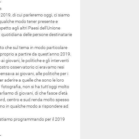
e.
2019, di cui parleremo oggi, ci siamo
n qualche modo tener presente e
etto agli altri Paesi dell'Unione
a quotidiana delle persone destinatarie
isto che sul tema in modo particolare
, proprio a partire da quest'anno 2019.
iovani, le politiche e gli interventi
stro osservatorio ci eravamo resi
nsava ai giovani, alle politiche per i
 aderire a quelle che sono le loro
a fotografia, non si ha tutt'oggi molto
rliamo di giovani, di che fasce d'età
nord, centro e sud renda molto spesso
dano in qualche modo a rispondere ad
he stiamo programmando per il 2019