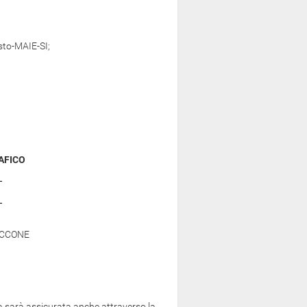
sto-MAIE-SI;
AFICO
ACCONE
na sarà assicurata anche attraverso la