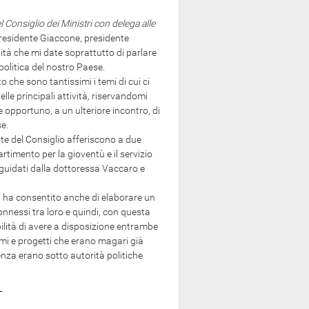
l Consiglio dei Ministri con delega alle
presidente Giaccone, presidente
nità che mi date soprattutto di parlare
politica del nostro Paese.
che sono tantissimi i temi di cui ci
lle principali attività, riservandomi
 opportuno, a un ulteriore incontro, di
se.
 del Consiglio afferiscono a due
rtimento per la gioventù e il servizio
o guidati dalla dottoressa Vaccaro e
 ha consentito anche di elaborare un
onnessi tra loro e quindi, con questa
bilità di avere a disposizione entrambe
mi e progetti che erano magari già
denza erano sotto autorità politiche