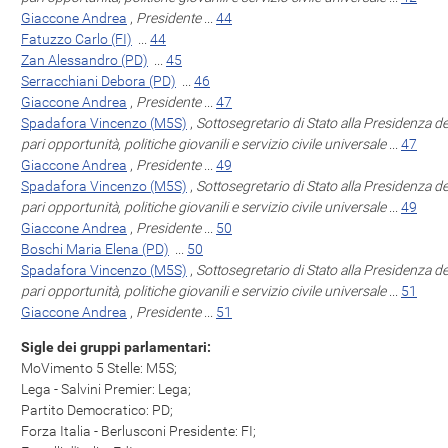
Giaccone Andrea
,
Presidente
...
44
Fatuzzo Carlo (FI)
...
44
Zan Alessandro (PD)
...
45
Serracchiani Debora (PD)
...
46
Giaccone Andrea
,
Presidente
...
47
Spadafora Vincenzo (M5S)
,
Sottosegretario di Stato alla Presidenza de
pari opportunità, politiche giovanili e servizio civile universale
...
47
Giaccone Andrea
,
Presidente
...
49
Spadafora Vincenzo (M5S)
,
Sottosegretario di Stato alla Presidenza de
pari opportunità, politiche giovanili e servizio civile universale
...
49
Giaccone Andrea
,
Presidente
...
50
Boschi Maria Elena (PD)
...
50
Spadafora Vincenzo (M5S)
,
Sottosegretario di Stato alla Presidenza de
pari opportunità, politiche giovanili e servizio civile universale
...
51
Giaccone Andrea
,
Presidente
...
51
Sigle dei gruppi parlamentari:
MoVimento 5 Stelle: M5S;
Lega - Salvini Premier: Lega;
Partito Democratico: PD;
Forza Italia - Berlusconi Presidente: FI;