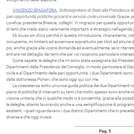
VINCENZO SPADAFORA
,
Sottosegretario di Stato alla Presidenza de
pari opportunità, politiche giovanili e servizio civile universale
. Grazie, 
Lorefice, presidente Brescia, colleghi. Vi ringrazio per questa opportu
di temi che credo siano veramente importanti e strategici nell'agenda 
Mi scuso sin d'ora perché in questa introduzione, chiaramente, visto 
occupiamo, mi limiterò ad accennare soprattutto per titoli ad alcune de
poi, anche grazie alle vostre domande ed eventualmente, se lo riterrete
entrare nel dettaglio dei temi che per voi ricoprono particolare interes
Come sapete, le deleghe che mi sono state assegnate dal Presidente
Dipartimenti della Presidenza del Consiglio, in modo particolare al Dipa
civile e al Dipartimento delle pari opportunità. I due Dipartimenti son
dalla dottoressa Ponari, che sono oggi qui con me.
La coesistenza sotto un'unica guida politica dei due Dipartimenti ci
piano di politiche di interventi su temi che molto spesso sono anche c
visione unitaria che in qualche modo ci è consentita, grazie alla possi
le deleghe, stiamo lavorando anche a una semplificazione di program
esistenti, i quali riguardavano i due distinti Dipartimenti che in prece
diverse e che oggi invece
Pag. 5