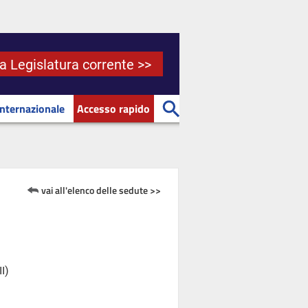
la Legislatura corrente >>
Internazionale
Accesso rapido
vai all'elenco delle sedute >>
I)