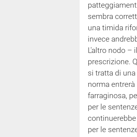
patteggiamento
sembra corretto
una timida rif
invece andrebb
L'altro nodo – 
prescrizione. Q
si tratta di u
norma entrerà
farraginosa, p
per le sentenz
continuerebbe 
per le sentenze