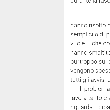
durante la fase
hanno risolto d
semplici o di 
vuole – che co
hanno smaltito
purtroppo sul d
vengono spess
tutti gli avvis
Il problema qu
lavora tanto e 
riguarda il di