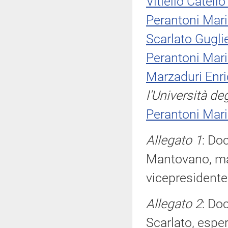
Vitiello Catello
Perantoni Mar
Scarlato Gugl
Perantoni Mar
Marzaduri Enr
l'Università de
Perantoni Mar
Allegato 1
: Do
Mantovano, mag
vicepresidente 
Allegato 2
: Do
Scarlato, esper