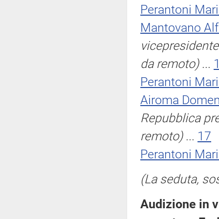
Perantoni Mar
Mantovano Alf
vicepresidente
da remoto)
...
Perantoni Mar
Airoma Domen
Repubblica pres
remoto)
...
17
Perantoni Mar
(La seduta, sos
Audizione in 