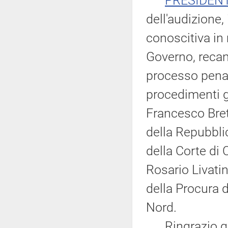
PRESIDEN
dell'audizione,
conoscitiva in
Governo, recant
processo penale
procedimenti gi
Francesco Bret
della Repubbli
della Corte di
Rosario Livati
della Procura d
Nord.
Ringrazio gli a