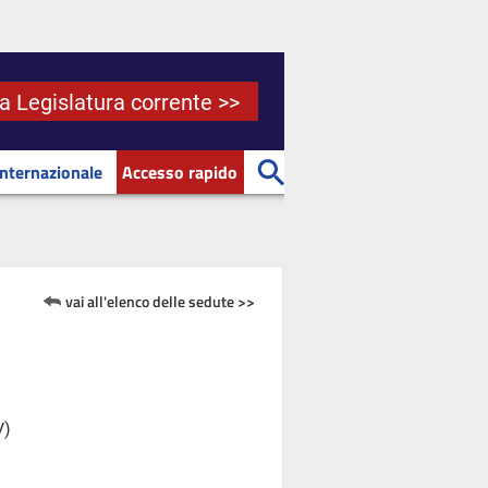
la Legislatura corrente >>
Internazionale
Accesso rapido
vai all'elenco delle sedute >>
V)