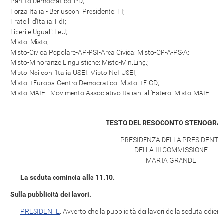
Partito Democratico: PD;
Forza Italia - Berlusconi Presidente: FI;
Fratelli d'Italia: FdI;
Liberi e Uguali: LeU;
Misto: Misto;
Misto-Civica Popolare-AP-PSI-Area Civica: Misto-CP-A-PS-A;
Misto-Minoranze Linguistiche: Misto-Min.Ling.;
Misto-Noi con l'Italia-USEI: Misto-NcI-USEI;
Misto-+Europa-Centro Democratico: Misto-+E-CD;
Misto-MAIE - Movimento Associativo Italiani all'Estero: Misto-MAIE.
TESTO DEL RESOCONTO STENOGR
PRESIDENZA DELLA PRESIDENT
DELLA III COMMISSIONE
MARTA GRANDE
La seduta comincia alle 11.10.
Sulla pubblicità dei lavori.
PRESIDENTE
. Avverto che la pubblicità dei lavori della seduta od