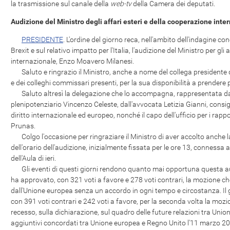
la trasmissione sul canale della
web-tv
della Camera dei deputati.
Audizione del Ministro degli affari esteri e della cooperazione int
PRESIDENTE
. L'ordine del giorno reca, nell'ambito dell'indagine con
Brexit e sul relativo impatto per l'Italia, l'audizione del Ministro per gli
internazionale, Enzo Moavero Milanesi.
Saluto e ringrazio il Ministro, anche a nome del collega presidente 
e dei colleghi commissari presenti, per la sua disponibilità a prendere pa
Saluto altresì la delegazione che lo accompagna, rappresentata dal 
plenipotenziario Vincenzo Celeste, dall'avvocata Letizia Gianni, consigl
diritto internazionale ed europeo, nonché il capo dell'ufficio per i rap
Prunas.
Colgo l'occasione per ringraziare il Ministro di aver accolto anche la
dell'orario dell'audizione, inizialmente fissata per le ore 13, connessa
dell'Aula di ieri.
Gli eventi di questi giorni rendono quanto mai opportuna questa aud
ha approvato, con 321 voti a favore e 278 voti contrari, la mozione che
dall'Unione europea senza un accordo in ogni tempo e circostanza. Il 
con 391 voti contrari e 242 voti a favore, per la seconda volta la mozi
recesso, sulla dichiarazione, sul quadro delle future relazioni tra Unio
aggiuntivi concordati tra Unione europea e Regno Unito l'11 marzo 20