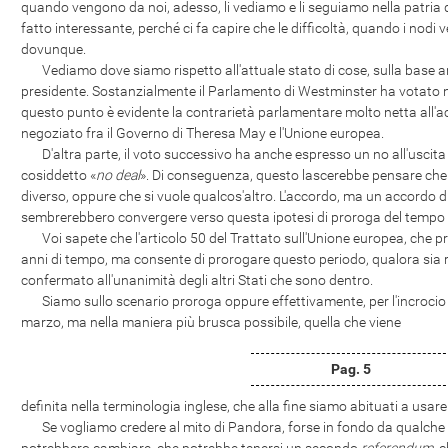
quando vengono da noi, adesso, li vediamo e li seguiamo nella patria
fatto interessante, perché ci fa capire che le difficoltà, quando i nod
dovunque.
Vediamo dove siamo rispetto all'attuale stato di cose, sulla base a
presidente. Sostanzialmente il Parlamento di Westminster ha votato no
questo punto è evidente la contrarietà parlamentare molto netta all'a
negoziato fra il Governo di Theresa May e l'Unione europea.
D'altra parte, il voto successivo ha anche espresso un no all'uscita
cosiddetto «
no deal
». Di conseguenza, questo lascerebbe pensare che
diverso, oppure che si vuole qualcos'altro. L'accordo, ma un accordo div
sembrerebbero convergere verso questa ipotesi di proroga del tempo 
Voi sapete che l'articolo 50 del Trattato sull'Unione europea, che pre
anni di tempo, ma consente di prorogare questo periodo, qualora sia ri
confermato all'unanimità degli altri Stati che sono dentro.
Siamo sullo scenario proroga oppure effettivamente, per l'incrocio de
marzo, ma nella maniera più brusca possibile, quella che viene
Pag. 5
definita nella terminologia inglese, che alla fine siamo abituati a usare t
Se vogliamo credere al mito di Pandora, forse in fondo da qualche pa