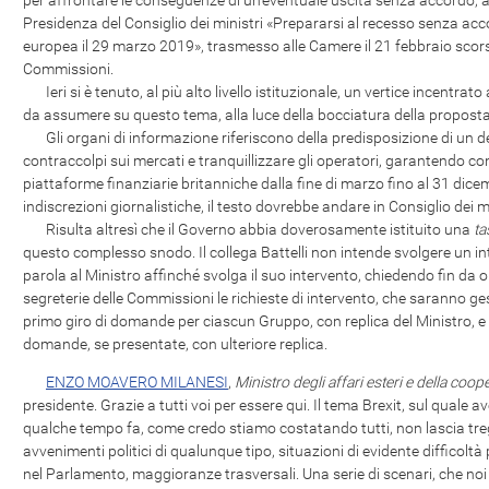
per affrontare le conseguenze di un'eventuale uscita senza accordo, 
Presidenza del Consiglio dei ministri «Prepararsi al recesso senza ac
europea il 29 marzo 2019», trasmesso alle Camere il 21 febbraio sco
Commissioni.
Ieri si è tenuto, al più alto livello istituzionale, un vertice incentrato
da assumere su questo tema, alla luce della bocciatura della proposta
Gli organi di informazione riferiscono della predisposizione di un d
contraccolpi sui mercati e tranquillizzare gli operatori, garantendo co
piattaforme finanziarie britanniche dalla fine di marzo fino al 31 d
indiscrezioni giornalistiche, il testo dovrebbe andare in Consiglio dei m
Risulta altresì che il Governo abbia doverosamente istituito una
ta
questo complesso snodo. Il collega Battelli non intende svolgere un int
parola al Ministro affinché svolga il suo intervento, chiedendo fin da or
segreterie delle Commissioni le richieste di intervento, che saranno ges
primo giro di domande per ciascun Gruppo, con replica del Ministro, e
domande, se presentate, con ulteriore replica.
ENZO MOAVERO MILANESI
,
Ministro degli affari esteri e della coo
presidente. Grazie a tutti voi per essere qui. Il tema Brexit, sul qual
qualche tempo fa, come credo stiamo costatando tutti, non lascia treg
avvenimenti politici di qualunque tipo, situazioni di evidente difficoltà
nel Parlamento, maggioranze trasversali. Una serie di scenari, che no