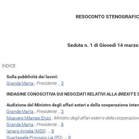
RESOCONTO STENOGRAFI
Seduta n. 1 di Giovedì 14 marz
INDICE
Sulla pubblicità dei lavori:
Grande Marta
,
Presidente
...
3
INDAGINE CONOSCITIVA SUI NEGOZIATI RELATIVI ALLA
BREXIT
E 
Audizione del Ministro degli affari esteri e della cooperazione int
Grande Marta
,
Presidente
...
3
Moavero Milanesi Enzo
,
Ministro degli affari esteri e della cooperazio
Grande Marta
,
Presidente
...
8
Ianaro Angela (M5S)
...
8
Quartapelle Procopio Lia (PD)
...
8