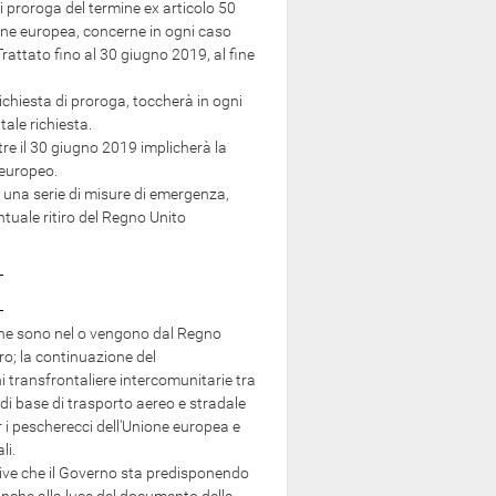
 proroga del termine ex articolo 50
one europea, concerne in ogni caso
Trattato fino al 30 giugno 2019, al fine
hiesta di proroga, toccherà in ogni
ale richiesta.
re il 30 giugno 2019 implicherà la
 europeo.
una serie di misure di emergenza,
tuale ritiro del Regno Unito
 che sono nel o vengono dal Regno
ro; la continuazione del
 transfrontaliere intercomunitarie tra
 di base di trasporto aereo e stradale
r i pescherecci dell'Unione europea e
li.
tive che il Governo sta predisponendo