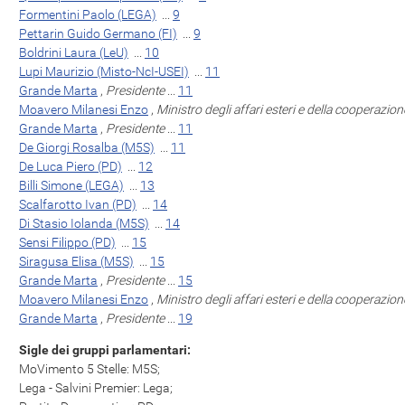
Formentini Paolo (LEGA)
...
9
Pettarin Guido Germano (FI)
...
9
Boldrini Laura (LeU)
...
10
Lupi Maurizio (Misto-NcI-USEI)
...
11
Grande Marta
,
Presidente
...
11
Moavero Milanesi Enzo
,
Ministro degli affari esteri e della cooperazio
Grande Marta
,
Presidente
...
11
De Giorgi Rosalba (M5S)
...
11
De Luca Piero (PD)
...
12
Billi Simone (LEGA)
...
13
Scalfarotto Ivan (PD)
...
14
Di Stasio Iolanda (M5S)
...
14
Sensi Filippo (PD)
...
15
Siragusa Elisa (M5S)
...
15
Grande Marta
,
Presidente
...
15
Moavero Milanesi Enzo
,
Ministro degli affari esteri e della cooperazio
Grande Marta
,
Presidente
...
19
Sigle dei gruppi parlamentari:
MoVimento 5 Stelle: M5S;
Lega - Salvini Premier: Lega;