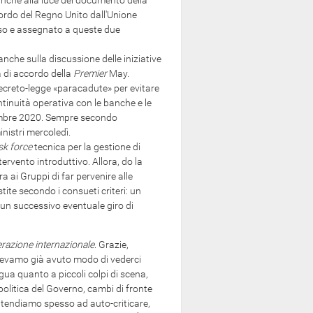
anche alla luce del documento della
cordo del Regno Unito dall'Unione
rso e assegnato a queste due
 anche sulla discussione delle iniziative
 di accordo della
Premier
May.
ecreto-legge «paracadute» per evitare
ntinuità operativa con le banche e le
icembre 2020. Sempre secondo
inistri mercoledì.
sk force
tecnica per la gestione di
ervento introduttivo. Allora, do la
a ai Gruppi di far pervenire alle
tite secondo i consueti criteri: un
 un successivo eventuale giro di
perazione internazionale
. Grazie,
e avevamo già avuto modo di vederci
ua quanto a piccoli colpi di scena,
 politica del Governo, cambi di fronte
i tendiamo spesso ad auto-criticare,