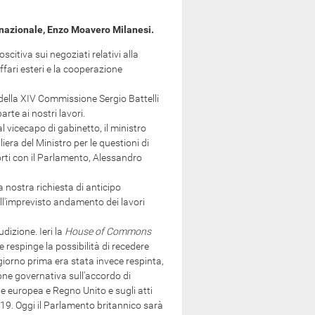
ernazionale, Enzo Moavero Milanesi.
oscitiva sui negoziati relativi alla
 affari esteri e la cooperazione
della XIV Commissione Sergio Battelli
rte ai nostri lavori.
vicecapo di gabinetto, il ministro
iera del Ministro per le questioni di
porti con il Parlamento, Alessandro
 nostra richiesta di anticipo
 all'imprevisto andamento dei lavori
izione. Ieri la
House of Commons
 respinge la possibilità di recedere
giorno prima era stata invece respinta,
one governativa sull'accordo di
ne europea e Regno Unito e sugli atti
19. Oggi il Parlamento britannico sarà