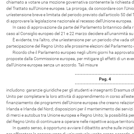
chiamato a votare una mozione governativa contenente la richiesta di
del Trattato sull'Unione europea. La proroga, da concordare con l'Uni
un'estensione breve e limitata del periodo previsto dall'articolo 50 del 
di approvare la legislazione nazionale al recesso dell'Unione europea.
In caso di approvazione da parte del Parlamento britannico della ric
caso al Consiglio europeo del 21 e 22 marzo decidere all'unanimità su t
È evidente, tra l'altro, che un'estensione per un periodo che vada olt
partecipazione del Regno Unito alle prossime elezioni del Parlamento
Ricordo che il Parlamento europeo negli ultimi giorni ha approvato 
proposte dalla Commissione europea, per mitigare gli effetti di un even
dall'Unione europea senza un accordo. Tali misure
Pag. 4
includono: garanzie giuridiche per gli studenti e insegnanti Erasmus
Unito per completare la loro attività di apprendimento in corso all'este
finanziamento dei programmi dell'Unione europea che creano relazioni
Irlanda e Irlanda del Nord; disposizioni per il mantenimento dei servizi
di merci e autobus tra Unione europea e Regno Unito; la possibilità pe
del Regno Unito di continuare a operare nelle rispettive acque territoria
In questo senso, è opportuno avviare il dibattito anche sulle inizia