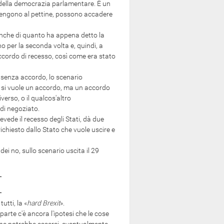
 della democrazia parlamentare. È un
i vengono al pettine, possono accadere
nche di quanto ha appena detto la
 per la seconda volta e, quindi, a
ccordo di recesso, così come era stato
 senza accordo, lo scenario
 si vuole un accordo, ma un accordo
erso, o il qualcos'altro
di negoziato.
vede il recesso degli Stati, dà due
chiesto dallo Stato che vuole uscire e
i no, sullo scenario uscita il 29
utti, la «
hard Brexit
».
rte c'è ancora l'ipotesi che le cose