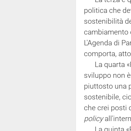
politica che de
sostenibilità d
cambiamento cl
L'Agenda di Par
comporta, atto
La quarta «P» 
sviluppo non è 
piuttosto una p
sostenibile, ci
che crei posti 
policy
all'inter
La quinta «P» 