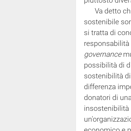
piuttosto diver
Va detto che l
sostenibile so
si tratta di con
responsabilità 
governance
mul
possibilità di 
sostenibilità d
differenza imp
donatori di una
insostenibilità
un'organizzazi
economico e po