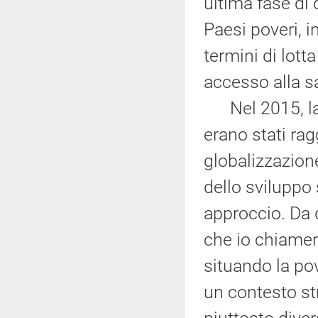
ultima fase di 
Paesi poveri, i
termini di lott
accesso alla sa
Nel 2015, la r
erano stati rag
globalizzazione
dello sviluppo
approccio. Da 
che io chiamere
situando la pov
un contesto str