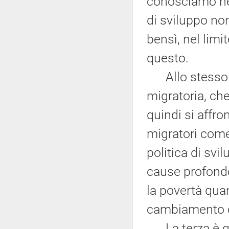
conosciamo nel 
di sviluppo non
bensì, nel limi
questo.
Allo stesso m
migratoria, che
quindi si affro
migratori come
politica di svi
cause profonde
la povertà quanto
cambiamento cl
La terza è que