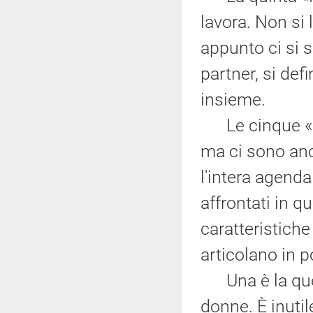
lavora. Non si
appunto ci si s
partner, si defi
insieme.
Le cinque «P» 
ma ci sono an
l'intera agend
affrontati in q
caratteristiche
articolano in p
Una è la quest
donne. È inutil