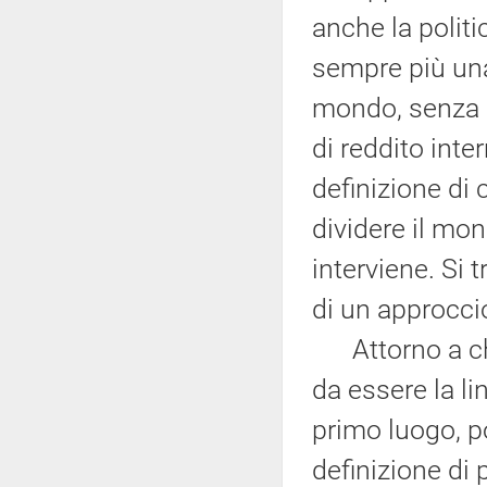
anche la politi
sempre più una 
mondo, senza l
di reddito inte
definizione di 
dividere il mon
interviene. Si 
di un approccio
Attorno a che
da essere la li
primo luogo, po
definizione di 