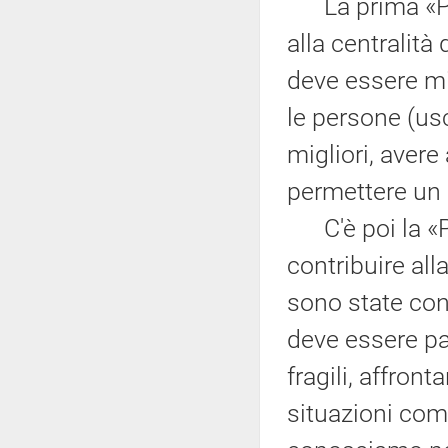
La prima «P»
alla centralità 
deve essere mis
le persone (usc
migliori, aver
permettere un 
C'è poi la «P»
contribuire all
sono state co
deve essere par
fragili, affront
situazioni co