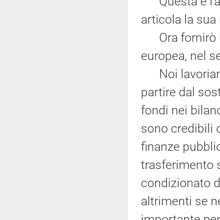
Questa è l'arc
articola la su
Ora fornirò un
europea, nel 
Noi lavoriamo
partire dal sos
fondi nei bilan
sono credibil
finanze pubblic
trasferimento s
condizionato d
altrimenti se n
importante per