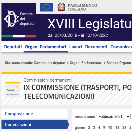
XVIII Legislatu
dal 23/03/2018 - al 12/10/2022
Deputati
Organi Parlamentari
Lavori
Documenti
Comunicaz
Stai consultando:
Camera dei deputati
>
Organi Parlamentari
> Scheda Organo
Commissioni permanenti
IX COMMISSIONE (TRASPORTI, PO
TELECOMUNICAZIONI)
Composizione
mese e anno
Convocazioni
giorno
2
3
4
9
10
18
23
2