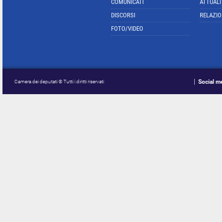
COMUNICATI
ATTUALI
DISCORSI
RELAZIO
FOTO/VIDEO
Social m
Camera dei deputati © Tutti i diritti riservati