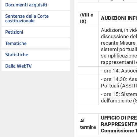
Documenti acquisiti
Sentenze della Corte
(VIII e
AUDIZIONI IN
costituzionale
IX)
Audizioni, in vi
Petizioni
discussione del
Tematiche
recante Misure 
sistemi portuali
Statistiche
semplificazione 
rappresentanti d
Dalla WebTV
- ore 14: Assoc
- ore 14.30: Ass
Portuali (ASSI
- ore 15: Siste
dell'ambiente 
UFFICIO DI P
Al
RAPPRESENTAN
termine
Commissione T