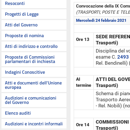
Resoconti
Convocazione della IX Com
(TRASPORTI, POSTE E TE
Progetti di Legge
Mercoledì 24 febbraio 2021
Atti del Governo
Proposte di nomina
SEDE REFERENT
Ore 13
Trasporti)
Atti di indirizzo e controllo
Disciplina del v
Proposte di Commissioni
esame C.
2493
parlamentari di inchiesta
Rel. Bendinelli)
Indagini Conoscitive
ATTI DEL GOVE
Al
Atti e documenti dell'Unione
Trasporti)
termine
europea
Schema di piano 
Audizioni e comunicazioni
Trasporto Aere
del Governo
- Rel. Nobili) (
Elenco auditi
COMMISSIONI R
Audizioni e incontri informali
Ore 14
Trasporti)