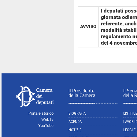
I deputati poss
giornata odiern
referente, anc
AVVISO
modalità stabili
regolamento ne
del 4 novembr
Il Presidente
Il Sen
della Camera
della 
Portale storico
BIOGRAFIA
L'ISTITU
WebTv
AGENDA
LAVORI 
YouTube
NOTIZIE
LEGGI E