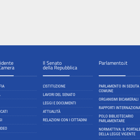
sidente
Il Senato
Parlamento.it
 Camera
della Repubblica
FIA
L'ISTITUZIONE
PARLAMENTO IN SEDUTA
COMUNE
A
LAVORI DEL SENATO
ORGANISMI BICAMERALI
LEGGI E DOCUMENTI
RAPPORTI INTERNAZIONA
CATI
ATTUALITÀ
POLO BIBLIOTECARIO
SI
RELAZIONI CON I CITTADINI
PARLAMENTARE
IDEO
NORMATTIVA: IL PORTAL
DELLA LEGGE VIGENTE