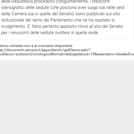
della Repubblica procedono congiuntamente, i resoconti
stenografici delle sedute (che possono aver luogo sia nelle sedi
della Camera sia in quelle del Senato) sono pubblicati sul sito
istituzionale del ramo del Parlamento che ne ha ospitato lo
svolgimento. E’ fatto pertanto apposito rinvio al sito del Senato
per i resoconti delle sedute svoltesi in quella sede.
elenco richiesto non è al momento disponibile
tp://documenti.camera.it/apps/elenchi/getElenco.ashx?
poElenco=audizioniCronologico&format=&idLegislatura=18&calendario=false&id