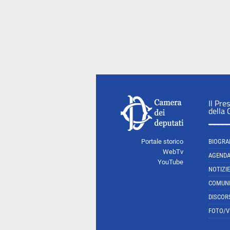
Il Pre
della
Portale storico
BIOGRA
WebTv
AGEND
YouTube
NOTIZIE
COMUNI
DISCOR
FOTO/V