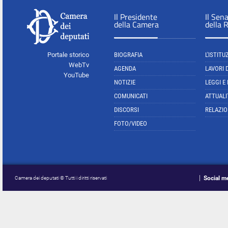
Il Presidente
Il Sen
della Camera
della 
Portale storico
BIOGRAFIA
L'ISTITU
WebTv
AGENDA
LAVORI 
YouTube
NOTIZIE
LEGGI E
COMUNICATI
ATTUALI
DISCORSI
RELAZIO
FOTO/VIDEO
Social m
Camera dei deputati © Tutti i diritti riservati