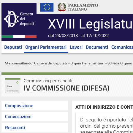
XVIII Legislatu
dal 23/03/2018 - al 12/10/2022
Deputati
Organi Parlamentari
Lavori
Documenti
Comunicaz
Stai consultando:
Camera dei deputati
>
Organi Parlamentari
> Scheda Organo
Commissioni permanenti
IV COMMISSIONE (DIFESA)
Composizione
ATTI DI INDIRIZZO E CO
Convocazioni
Di seguito è riportato l’e
ordini del giorno presen
Resoconti
assegnate alla Commiss