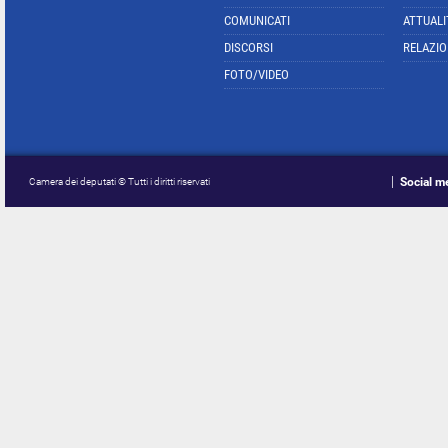
COMUNICATI
ATTUALI
DISCORSI
RELAZIO
FOTO/VIDEO
Social m
Camera dei deputati © Tutti i diritti riservati