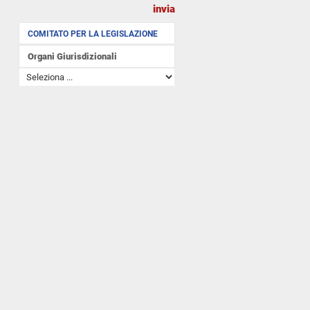
COMITATO PER LA LEGISLAZIONE
Organi Giurisdizionali
COMITATO CONSULTIVO SULLA
CONDOTTA DEI DEPUTATI
Altre istituzioni
PRESIDENZA DELLA
REPUBBLICA
PRESIDENZA DEL CONSIGLIO