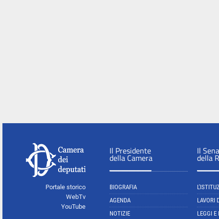
Il Presidente
Il Sen
della Camera
della 
Portale storico
BIOGRAFIA
L'ISTITU
WebTv
AGENDA
LAVORI 
YouTube
NOTIZIE
LEGGI E