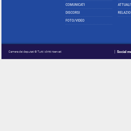
COMUNICATI
ATTUALI
DISCORSI
RELAZIO
FOTO/VIDEO
Social m
Camera dei deputati © Tutti i diritti riservati