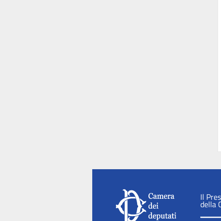
Il Pre
della