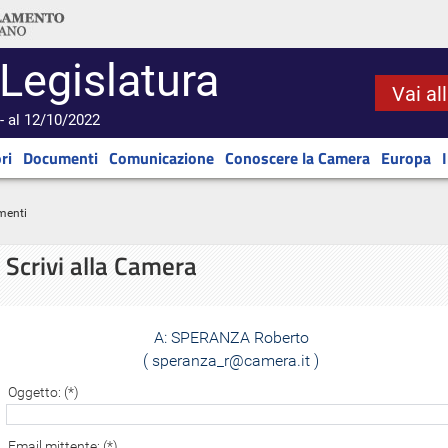
 Legislatura
Vai al
- al 12/10/2022
ri
Documenti
Comunicazione
Conoscere la Camera
Europa
menti
Scrivi alla Camera
A:
SPERANZA Roberto
( speranza_r@camera.it )
Oggetto: (*)
Email mittente: (*)