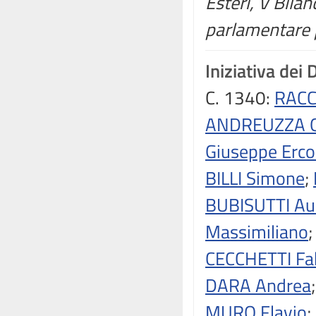
Esteri, V Bila
parlamentare p
Iniziativa dei 
C. 1340:
RACC
ANDREUZZA G
Giuseppe Erco
BILLI Simone
;
BUBISUTTI Aur
Massimiliano
CECCHETTI Fab
DARA Andrea
MURO Flavio
;