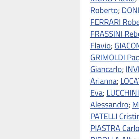
Roberto
;
DONI
FERRARI Robe
FRASSINI Reb
Flavio
;
GIACOM
GRIMOLDI Pao
Giancarlo
;
INV
Arianna
;
LOCA
Eva
;
LUCCHINI
Alessandro
;
M
PATELLI Cristi
PIASTRA Carl