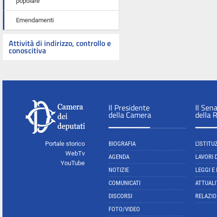
popolare
Emendamenti
Attività di indirizzo, controllo e
conoscitiva
Il Presidente
Il Sen
della Camera
della 
Portale storico
BIOGRAFIA
L'ISTITU
WebTv
AGENDA
LAVORI 
YouTube
NOTIZIE
LEGGI E
COMUNICATI
ATTUALI
DISCORSI
RELAZIO
FOTO/VIDEO