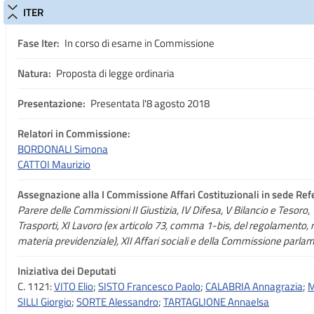
ITER
Fase Iter:
In corso di esame in Commissione
Natura:
Proposta di legge ordinaria
Presentazione:
Presentata l'8 agosto 2018
Relatori in Commissione:
BORDONALI Simona
CATTOI Maurizio
Assegnazione
alla I Commissione Affari Costituzionali in sede Ref
Parere delle Commissioni II Giustizia, IV Difesa, V Bilancio e Tesoro, 
Trasporti, XI Lavoro (ex articolo 73, comma 1-bis, del regolamento, r
materia previdenziale), XII Affari sociali e della Commissione parlam
Iniziativa dei Deputati
C. 1121:
VITO Elio
;
SISTO Francesco Paolo
;
CALABRIA Annagrazia
;
M
SILLI Giorgio
;
SORTE Alessandro
;
TARTAGLIONE Annaelsa