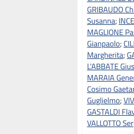
GRIBAUDO Chi
Susanna
;
INCE
MAGLIONE Pa
Gianpaolo
;
CIL
Margherita
;
G
L'ABBATE Giu
MARAIA Gene
Cosimo Gaeta
Guglielmo
;
VI
GASTALDI Fla
VALLOTTO Ser