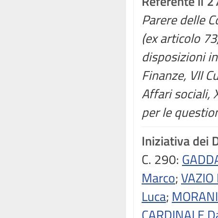
Referente il 
Parere delle Co
(ex articolo 7
disposizioni in
Finanze, VII Cu
Affari sociali
per le question
Iniziativa dei 
C. 290:
GADDA
Marco
;
VAZIO 
Luca
;
MORANI 
CARDINALE Da