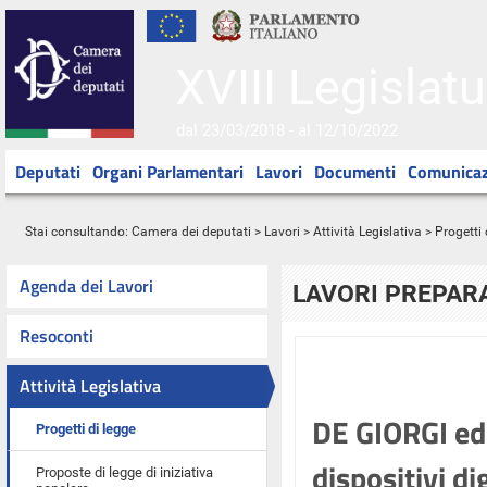
XVIII Legislatu
dal 23/03/2018 - al 12/10/2022
Deputati
Organi Parlamentari
Lavori
Documenti
Comunicaz
Stai consultando:
Camera dei deputati
>
Lavori
>
Attività Legislativa
>
Progetti 
Agenda dei Lavori
LAVORI PREPARA
Resoconti
Attività Legislativa
DE GIORGI ed a
Progetti di legge
dispositivi di
Proposte di legge di iniziativa