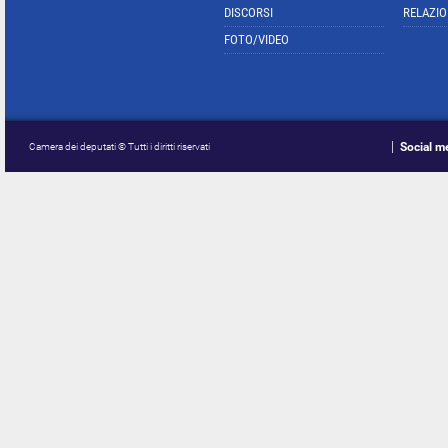
DISCORSI
RELAZIO
FOTO/VIDEO
Social m
Camera dei deputati © Tutti i diritti riservati