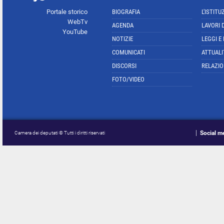
Portale storico
BIOGRAFIA
L'ISTITU
WebTv
AGENDA
LAVORI 
YouTube
NOTIZIE
LEGGI E
COMUNICATI
ATTUALI
DISCORSI
RELAZIO
FOTO/VIDEO
Social m
Camera dei deputati © Tutti i diritti riservati