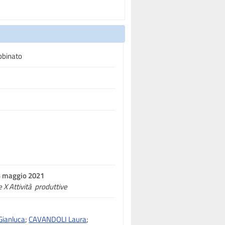
bbinato
13 maggio 2021
e X Attività produttive
ianluca
;
CAVANDOLI Laura
;