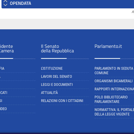
OPENDATA
A
sidente
Il Senato
Parlamento.it
 Camera
della Repubblica
FIA
L'ISTITUZIONE
PARLAMENTO IN SEDUTA
COMUNE
A
LAVORI DEL SENATO
ORGANISMI BICAMERALI
LEGGI E DOCUMENTI
RAPPORTI INTERNAZIONA
CATI
ATTUALITÀ
POLO BIBLIOTECARIO
SI
RELAZIONI CON I CITTADINI
PARLAMENTARE
IDEO
NORMATTIVA: IL PORTAL
DELLA LEGGE VIGENTE