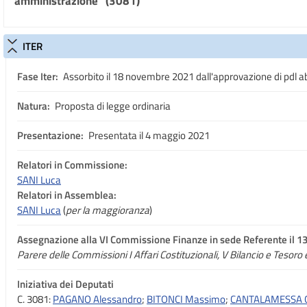
amministrazione" (3081)
ITER
Fase Iter:
Assorbito il 18 novembre 2021 dall'approvazione di pdl a
Natura:
Proposta di legge ordinaria
Presentazione:
Presentata il 4 maggio 2021
Relatori in Commissione:
SANI Luca
Relatori in Assemblea:
SANI Luca
(
per la maggioranza
)
Assegnazione
alla VI Commissione Finanze in sede Referente il 
Parere delle Commissioni I Affari Costituzionali, V Bilancio e Tesoro 
Iniziativa dei Deputati
C. 3081:
PAGANO Alessandro
;
BITONCI Massimo
;
CANTALAMESSA G