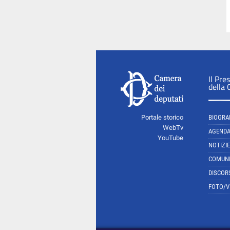
Il Pre
della
Portale storico
BIOGRA
WebTv
AGEND
YouTube
NOTIZIE
COMUNI
DISCOR
FOTO/V