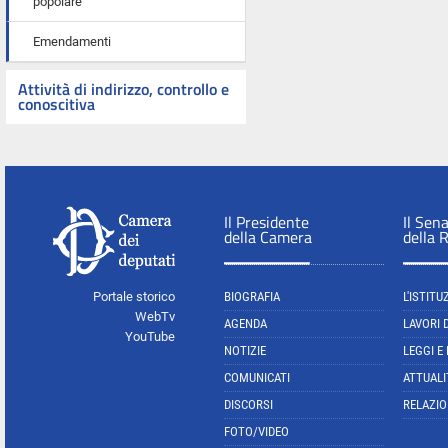
popolare
Emendamenti
Attività di indirizzo, controllo e
conoscitiva
Il Presidente
Il Sen
della Camera
della 
Portale storico
BIOGRAFIA
L'ISTITU
WebTv
AGENDA
LAVORI 
YouTube
NOTIZIE
LEGGI E
COMUNICATI
ATTUALI
DISCORSI
RELAZIO
FOTO/VIDEO