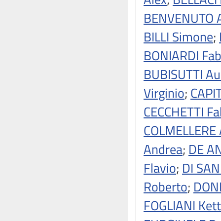
BENVENUTO A
BILLI Simone
;
BONIARDI Fab
BUBISUTTI Aur
Virginio
;
CAPI
CECCHETTI Fab
COLMELLERE 
Andrea
;
DE AN
Flavio
;
DI SAN
Roberto
;
DONI
FOGLIANI Ket