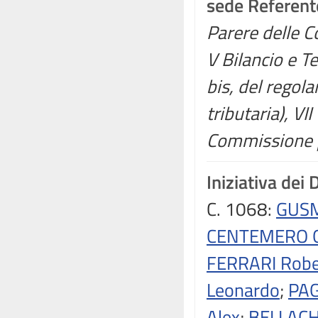
sede Referent
Parere delle Co
V Bilancio e T
bis, del regola
tributaria), VI
Commissione p
Iniziativa dei 
C. 1068:
GUSM
CENTEMERO G
FERRARI Robe
Leonardo
;
PAG
Alex
;
BELLACH