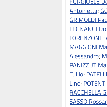
FURGIUELE D
Antonietta
;
GO
GRIMOLDI Pao
LEGNAIOLI Don
LORENZONI E
MAGGIONI Ma
Alessandro
;
M
PANIZZUT Mas
Tullio
;
PATELLI
Lino
;
POTENTI
RACCHELLA G
SASSO Rossa