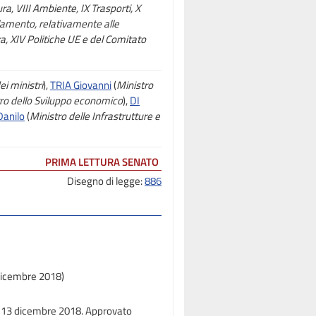
ura, VIII Ambiente, IX Trasporti, X
olamento, relativamente alle
ura, XIV Politiche UE e del Comitato
ei ministri
),
TRIA Giovanni
(
Ministro
ro dello Sviluppo economico
),
DI
Danilo
(
Ministro delle Infrastrutture e
PRIMA LETTURA SENATO
Disegno di legge:
886
 dicembre 2018)
il 13 dicembre 2018. Approvato