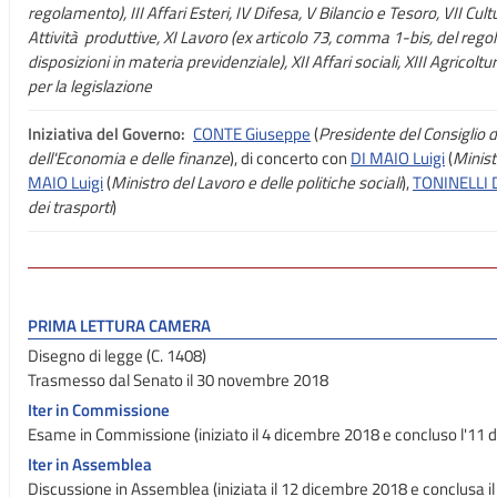
regolamento), III Affari Esteri, IV Difesa, V Bilancio e Tesoro, VII Cult
Attività produttive, XI Lavoro (ex articolo 73, comma 1-bis, del reg
disposizioni in materia previdenziale), XII Affari sociali, XIII Agricolt
per la legislazione
Iniziativa del Governo:
CONTE Giuseppe
(
Presidente del Consiglio d
dell'Economia e delle finanze
), di concerto con
DI MAIO Luigi
(
Minist
MAIO Luigi
(
Ministro del Lavoro e delle politiche sociali
),
TONINELLI 
dei trasporti
)
PRIMA LETTURA CAMERA
Disegno di legge (C. 1408)
Trasmesso dal Senato il 30 novembre 2018
Iter in Commissione
Esame in Commissione (iniziato il 4 dicembre 2018 e concluso l'11
Iter in Assemblea
Discussione in Assemblea (iniziata il 12 dicembre 2018 e conclusa 