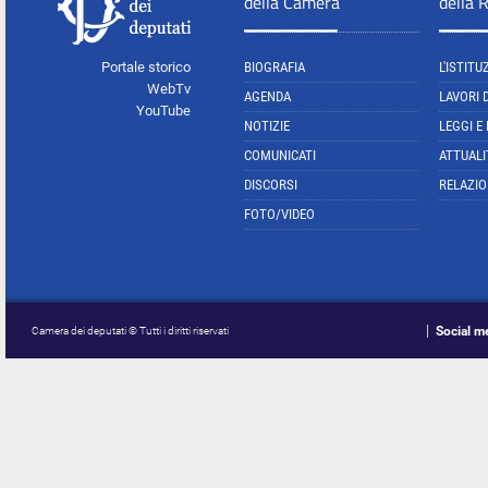
della Camera
della 
Portale storico
BIOGRAFIA
L'ISTITU
WebTv
AGENDA
LAVORI 
YouTube
NOTIZIE
LEGGI E
COMUNICATI
ATTUALI
DISCORSI
RELAZIO
FOTO/VIDEO
Social m
Camera dei deputati © Tutti i diritti riservati