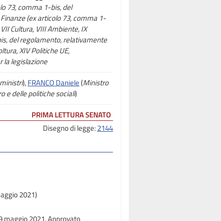
colo 73, comma 1-bis, del
VI Finanze (ex articolo 73, comma 1-
 VII Cultura, VIII Ambiente, IX
-bis, del regolamento, relativamente
oltura, XIV Politiche UE,
 la legislazione
ministri
),
FRANCO Daniele
(
Ministro
o e delle politiche sociali
)
PRIMA LETTURA SENATO
Disegno di legge:
2144
maggio 2021)
 19 maggio 2021. Approvato