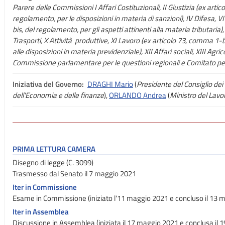
Parere delle Commissioni I Affari Costituzionali, II Giustizia (ex arti
regolamento, per le disposizioni in materia di sanzioni), IV Difesa, 
bis, del regolamento, per gli aspetti attinenti alla materia tributaria),
Trasporti, X Attività produttive, XI Lavoro (ex articolo 73, comma 1
alle disposizioni in materia previdenziale), XII Affari sociali, XIII Agric
Commissione parlamentare per le questioni regionali e Comitato per
Iniziativa del Governo:
DRAGHI Mario
(
Presidente del Consiglio dei 
dell'Economia e delle finanze
),
ORLANDO Andrea
(
Ministro del Lavor
PRIMA LETTURA CAMERA
Disegno di legge (C. 3099)
Trasmesso dal Senato il 7 maggio 2021
Iter in Commissione
Esame in Commissione (iniziato l'11 maggio 2021 e concluso il 13 
Iter in Assemblea
Discussione in Assemblea (iniziata il 17 maggio 2021 e conclusa il