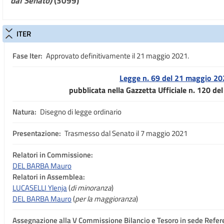
dal Senato)
(3099)
ITER
Fase Iter:
Approvato definitivamente il 21 maggio 2021.
Legge n. 69 del 21 maggio 2
pubblicata nella Gazzetta Ufficiale n. 120 d
Natura:
Disegno di legge ordinario
Presentazione:
Trasmesso dal Senato il 7 maggio 2021
Relatori in Commissione:
DEL BARBA Mauro
Relatori in Assemblea:
LUCASELLI Ylenja
(
di minoranza
)
DEL BARBA Mauro
(
per la maggioranza
)
Assegnazione
alla V Commissione Bilancio e Tesoro in sede Refer