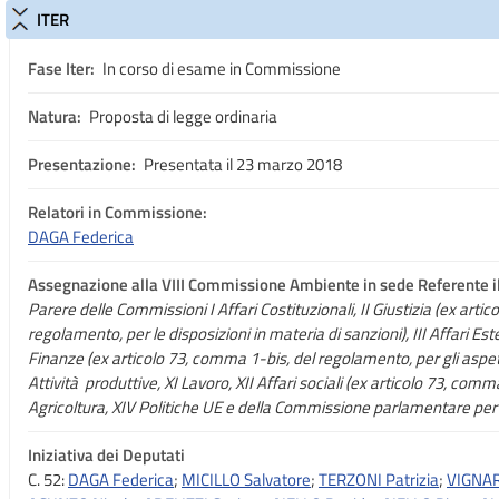
ITER
Fase Iter:
In corso di esame in Commissione
Natura:
Proposta di legge ordinaria
Presentazione:
Presentata il 23 marzo 2018
Relatori in Commissione:
DAGA Federica
Assegnazione
alla VIII Commissione Ambiente in sede Referente il
Parere delle Commissioni I Affari Costituzionali, II Giustizia (ex arti
regolamento, per le disposizioni in materia di sanzioni), III Affari Este
Finanze (ex articolo 73, comma 1-bis, del regolamento, per gli aspetti
Attività produttive, XI Lavoro, XII Affari sociali (ex articolo 73, comm
Agricoltura, XIV Politiche UE e della Commissione parlamentare per l
Iniziativa dei Deputati
C. 52:
DAGA Federica
;
MICILLO Salvatore
;
TERZONI Patrizia
;
VIGNAR