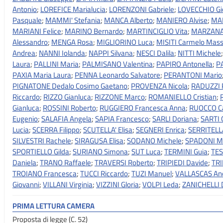
Antonio
;
LOREFICE Marialucia
;
LORENZONI Gabriele
;
LOVECCHIO Gi
Pasquale
;
MAMMI' Stefania
;
MANCA Alberto
;
MANIERO Alvise
;
MAN
MARIANI Felice
;
MARINO Bernardo
;
MARTINCIGLIO Vita
;
MARZANA
Alessandro
;
MENGA Rosa
;
MIGLIORINO Luca
;
MISITI Carmelo Mas
Andrea
;
NANNI Iolanda
;
NAPPI Silvana
;
NESCI Dalila
;
NITTI Michele
Laura
;
PALLINI Maria
;
PALMISANO Valentina
;
PAPIRO Antonella
;
P
PAXIA Maria Laura
;
PENNA Leonardo Salvatore
;
PERANTONI Mario
PIGNATONE Dedalo Cosimo Gaetano
;
PROVENZA Nicola
;
RADUZZI 
Riccardo
;
RIZZO Gianluca
;
RIZZONE Marco
;
ROMANIELLO Cristian
;
Gianluca
;
ROSSINI Roberto
;
RUGGIERO Francesca Anna
;
RUOCCO Ca
Eugenio
;
SALAFIA Angela
;
SAPIA Francesco
;
SARLI Doriana
;
SARTI G
Lucia
;
SCERRA Filippo
;
SCUTELLA' Elisa
;
SEGNERI Enrica
;
SERRITELL
SILVESTRI Rachele
;
SIRAGUSA Elisa
;
SODANO Michele
;
SPADONI Ma
SPORTIELLO Gilda
;
SURIANO Simona
;
SUT Luca
;
TERMINI Guia
;
TES
Daniela
;
TRANO Raffaele
;
TRAVERSI Roberto
;
TRIPIEDI Davide
;
TRI
TROIANO Francesca
;
TUCCI Riccardo
;
TUZI Manuel
;
VALLASCAS An
Giovanni
;
VILLANI Virginia
;
VIZZINI Gloria
;
VOLPI Leda
;
ZANICHELLI 
PRIMA LETTURA CAMERA
Proposta di legge (C. 52)