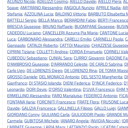
ACUNZO Nicola
;
ADELIZZI Cosimo
;
AIELLO Davide
;
AIELLO Piera
;
AL
Soave
;
AMITRANO Alessandro
;
ANGIOLA Nunzio
;
APRILE Nadia
;
AR
Stefania
;
AZZOLINA Lucia
;
BALDINO Vittoria
;
BARBUTO Elisabetta 
BATTELLI Sergio
;
BELLA Marco
;
BERARDINI Fabio
;
BERTI Francesc
BRESCIA Giuseppe
;
BRUNO Raffaele
;
BUOMPANE Giuseppe
;
BUSIN
CADEDDU Luciano
;
CANCELLERI Azzurra Pia Maria
;
CANTONE Luci
Luca
;
CARBONARO Alessandra
;
CARELLI Emilio
;
CARINELLI Paola
;
C
Gianpaolo
;
CATALDI Roberto
;
CATTOI Maurizio
;
CHIAZZESE Giusepp
CIPRINI Tiziana
;
COLLETTI Andrea
;
CORDA Emanuela
;
CORNELI Vale
CUBEDDU Sebastiano
;
CUNIAL Sara
;
CURRO' Giovanni
;
DADONE Fa
D'AMBROSIO Giuseppe
;
D'ARRANDO Celeste
;
DE CARLO Sabrina
;
D
Carlo Ugo
;
DE LORENZIS Diego
;
DE LORENZO Rina
;
DE TOMA Massi
GROSSO Daniele
;
DEL MONACO Antonio
;
DEL SESTO Margherita
;
D
Gianfranco
;
DI STASIO Iolanda
;
DIENI Federica
;
D'INCA' Federico
;
D'
Leonardo
;
DORI Devis
;
D'ORSO Valentina
;
D'UVA Francesco
;
EHM Y
ERMELLINO Alessandra
;
FARO Marialuisa
;
FEDERICO Antonio
;
FICA
FONTANA Ilaria
;
FORCINITI Francesco
;
FRATE Flora
;
FRUSONE Luc
Davide
;
GALIZIA Francesca
;
GALLINELLA Filippo
;
GALLO Luigi
;
GIAN
GIORDANO Conny
;
GIULIANO Carla
;
GIULIODORI Paolo
;
GRANDE Ma
Carmela
;
GUBITOSA Michele
;
IANARO Angela
;
INVIDIA Niccolo'
;
IOR
L'ABBATE Giuseppe
;
LAPIA Mara
;
LATTANZIO Paolo
;
LICATINI Cater