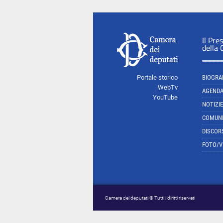
Il Pre
della
Portale storico
BIOGRA
WebTv
AGEND
YouTube
NOTIZIE
COMUNI
DISCOR
FOTO/V
Camera dei deputati © Tutti i diritti riservati