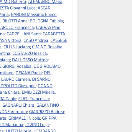
AIMO Roberta
;
ALEMANNO Maria
ESTA Giovanni Luca
;
ASCARI
Maria
;
BARONI Massimo Enrico
;
o
;
BILOTTI Anna
;
BOLOGNA Fabiola
;
AROLO Francesca
;
CABRAS Pino
;
ano
;
CAPPELLANI Santi
;
CARABETTA
ASA Vittoria
;
CASO Andrea
;
CASSESE
e
;
CILLIS Luciano
;
CIMINO Rosalba
;
ntina
;
COSTANZO Jessica
;
biana
;
DALL'OSSO Matteo
;
E GIORGI Rosalba
;
DE GIROLAMO
miliano
;
DEIANA Paola
;
DEL
I LAURO Carmen
;
DI SARNO
IPPOLITO Giuseppe
;
DONNO
ana Chiara
;
EMILIOZZI Mirella
;
RA Paolo
;
FLATI Francesca
;
a
;
GAGNARLI Chiara
;
GALANTINO
NONE Veronica
;
GIARRIZZO Andrea
;
rta
;
GRIMALDI Nicola
;
GRIPPA
IO Marianna
;
IOVINO Luigi
;
ina
;
LIUZZI Mirella
;
LOMBARDO