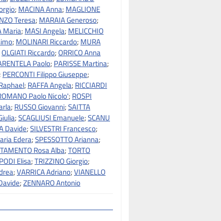
orgio
;
MACINA Anna
;
MAGLIONE
ZO Teresa
;
MARAIA Generoso
;
 Maria
;
MASI Angela
;
MELICCHIO
simo
;
MOLINARI Riccardo
;
MURA
;
OLGIATI Riccardo
;
ORRICO Anna
ARENTELA Paolo
;
PARISSE Martina
;
;
PERCONTI Filippo Giuseppe
;
Raphael
;
RAFFA Angela
;
RICCIARDI
ROMANO Paolo Nicolo'
;
ROSPI
rla
;
RUSSO Giovanni
;
SAITTA
iulia
;
SCAGLIUSI Emanuele
;
SCANU
A Davide
;
SILVESTRI Francesco
;
ria Edera
;
SPESSOTTO Arianna
;
TAMENTO Rosa Alba
;
TORTO
PODI Elisa
;
TRIZZINO Giorgio
;
drea
;
VARRICA Adriano
;
VIANELLO
Davide
;
ZENNARO Antonio