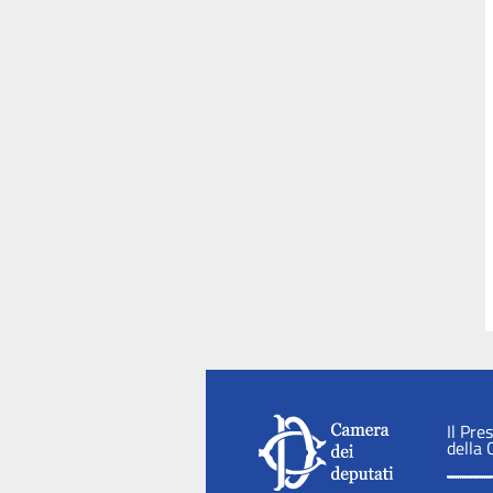
Il Pre
della