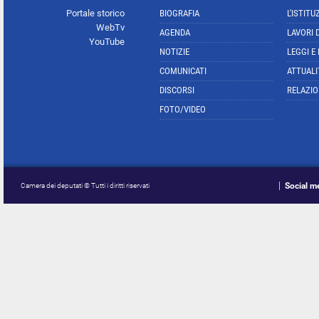
Portale storico
BIOGRAFIA
L'ISTITU
WebTv
AGENDA
LAVORI 
YouTube
NOTIZIE
LEGGI E
COMUNICATI
ATTUALI
DISCORSI
RELAZIO
FOTO/VIDEO
Social m
Camera dei deputati © Tutti i diritti riservati