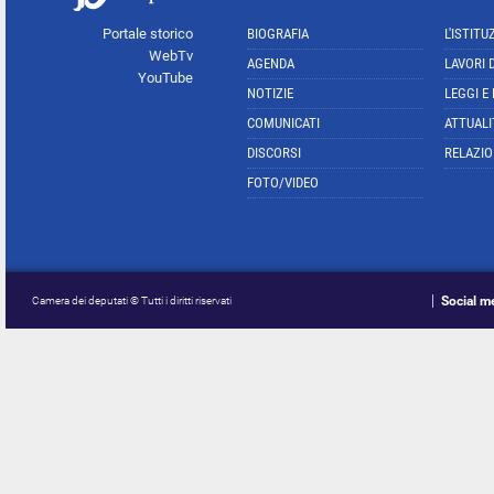
Portale storico
BIOGRAFIA
L'ISTITU
WebTv
AGENDA
LAVORI 
YouTube
NOTIZIE
LEGGI E
COMUNICATI
ATTUALI
DISCORSI
RELAZIO
FOTO/VIDEO
Social m
Camera dei deputati © Tutti i diritti riservati