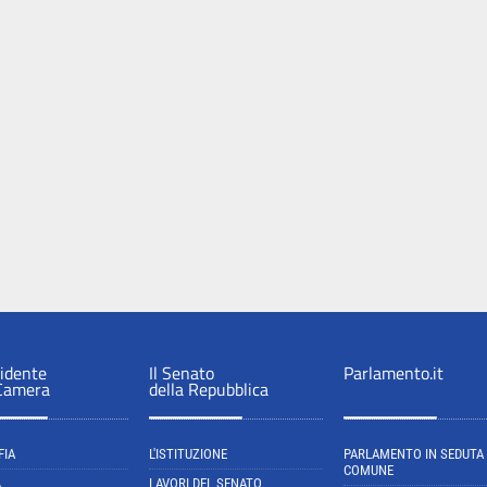
sidente
Il Senato
Parlamento.it
 Camera
della Repubblica
FIA
L'ISTITUZIONE
PARLAMENTO IN SEDUTA
COMUNE
A
LAVORI DEL SENATO