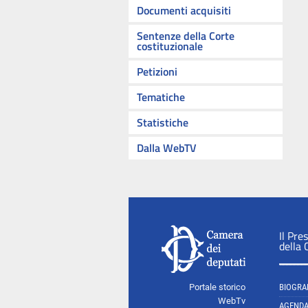
Documenti acquisiti
Sentenze della Corte
costituzionale
Petizioni
Tematiche
Statistiche
Dalla WebTV
Il Pre
della
Portale storico
BIOGRA
WebTv
AGEND