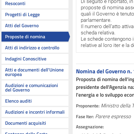
Di seguito è riportato, i
Resoconti
proposte di nomina ass
Progetti di Legge
quali il Governo è tenut
parlamentare.
Atti del Governo
Il numero dell’atto attiv
scheda relativa.
Proposte di nomina
Le schede contengono i te
relative al loro iter e 
Atti di indirizzo e controllo
Indagini Conoscitive
Atti e documenti dell'Unione
Nomina del Governo n.
europea
Proposta di nomina dell'in
Audizioni e comunicazioni
presidente dell'Agenzia na
del Governo
l'energia e lo sviluppo ec
Elenco auditi
Ministro della 
Proponente:
Audizioni e incontri informali
Parere espresso
Fase Iter:
Documenti acquisiti
Assegnazione: