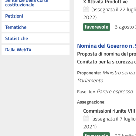
Sentenze della Corte
X Attività Produttive
costituzionale
(assegnata il 22 lug
Petizioni
2022
)
favorevole
-
3 agosto
Tematiche
Statistiche
Nomina del Governo n.
Dalla WebTV
Proposta di nomina del pro
Comitato per la sicurezza 
Ministro senza 
Proponente:
Parlamento
Parere espresso
Fase Iter:
Assegnazione:
Commissioni riunite VIII
(assegnata il 7 lugl
2021
)