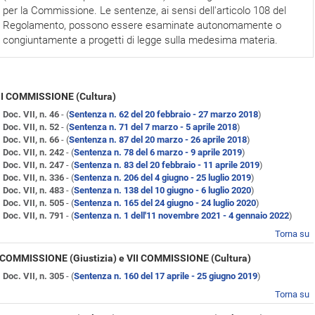
per la Commissione. Le sentenze, ai sensi dell'articolo 108 del
Regolamento, possono essere esaminate autonomamente o
congiuntamente a progetti di legge sulla medesima materia.
II COMMISSIONE (Cultura)
Doc. VII, n. 46
- (
Sentenza n. 62 del 20 febbraio - 27 marzo 2018
)
Doc. VII, n. 52
- (
Sentenza n. 71 del 7 marzo - 5 aprile 2018
)
Doc. VII, n. 66
- (
Sentenza n. 87 del 20 marzo - 26 aprile 2018
)
Doc. VII, n. 242
- (
Sentenza n. 78 del 6 marzo - 9 aprile 2019
)
Doc. VII, n. 247
- (
Sentenza n. 83 del 20 febbraio - 11 aprile 2019
)
Doc. VII, n. 336
- (
Sentenza n. 206 del 4 giugno - 25 luglio 2019
)
Doc. VII, n. 483
- (
Sentenza n. 138 del 10 giugno - 6 luglio 2020
)
Doc. VII, n. 505
- (
Sentenza n. 165 del 24 giugno - 24 luglio 2020
)
Doc. VII, n. 791
- (
Sentenza n. 1 dell'11 novembre 2021 - 4 gennaio 2022
)
Torna su
I COMMISSIONE (Giustizia) e VII COMMISSIONE (Cultura)
Doc. VII, n. 305
- (
Sentenza n. 160 del 17 aprile - 25 giugno 2019
)
Torna su