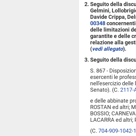
Seguito della disc
Gelmini, Lollobrigi
Davide Crippa, Delr
00348
concernenti 
delle limitazioni d
garantite e delle c
relazione alla ge
(
vedi allegato
).
Seguito della disc
S. 867 - Disposizion
esercenti le profess
nell'esercizio delle
Senato). (C.
2117-
e delle abbinate pr
ROSTAN ed altri; 
BOSSIO; CARNEVALI 
LACARRA ed altri; 
(C.
704
​-
909
​-
1042
​-