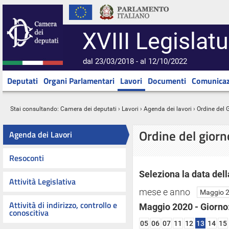
XVIII Legislatu
dal 23/03/2018 - al 12/10/2022
Deputati
Organi Parlamentari
Lavori
Documenti
Comunicaz
Stai consultando:
Camera dei deputati
›
Lavori
›
Agenda dei lavori
› Ordine del 
Ordine del gior
Agenda dei Lavori
Resoconti
Seleziona la data dell
Attività Legislativa
mese e anno
Attività di indirizzo, controllo e
Maggio 2020 - Giorno
conoscitiva
05
06
07
11
12
13
14
15