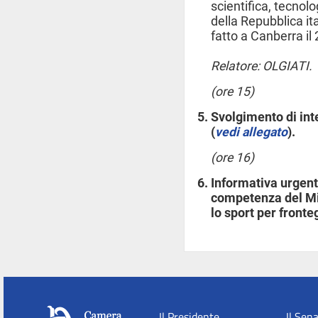
scientifica, tecnol
della Repubblica ita
fatto a Canberra i
Relatore: OLGIATI.
(ore 15)
Svolgimento di int
(
vedi allegato
).
(ore 16)
Informativa urgente
competenza del Mini
lo sport per front
Il Presidente
Il Sen