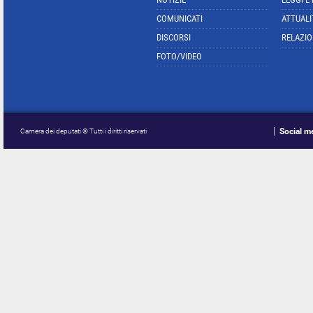
COMUNICATI
ATTUALI
DISCORSI
RELAZIO
FOTO/VIDEO
Social m
Camera dei deputati © Tutti i diritti riservati