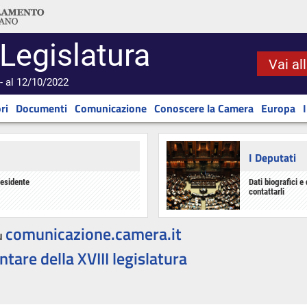
 Legislatura
Vai al
- al 12/10/2022
ri
Documenti
Comunicazione
Conoscere la Camera
Europa
I Deputati
residente
Dati biografici e 
contattarli
comunicazione.camera.it
u
ntare della XVIII legislatura