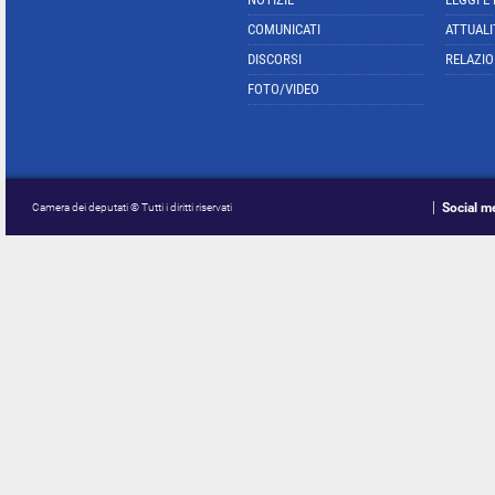
COMUNICATI
ATTUALI
DISCORSI
RELAZIO
FOTO/VIDEO
Social m
Camera dei deputati © Tutti i diritti riservati