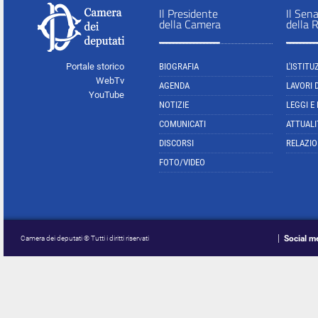
Il Presidente
Il Sen
della Camera
della 
Portale storico
BIOGRAFIA
L'ISTITU
WebTv
AGENDA
LAVORI 
YouTube
NOTIZIE
LEGGI E
COMUNICATI
ATTUALI
DISCORSI
RELAZIO
FOTO/VIDEO
Social m
Camera dei deputati © Tutti i diritti riservati