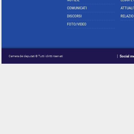
COMUNICATI
ATTUALI
DISCORSI
RELAZIO
FOTO/VIDEO
Social m
Camera dei deputati © Tutti i diritti riservati