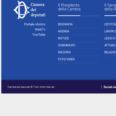
Il Presidente
Il Sen
della Camera
della 
Portale storico
BIOGRAFIA
L'ISTITU
WebTv
AGENDA
LAVORI 
YouTube
NOTIZIE
LEGGI E
COMUNICATI
ATTUALI
DISCORSI
RELAZIO
FOTO/VIDEO
Social m
Camera dei deputati © Tutti i diritti riservati