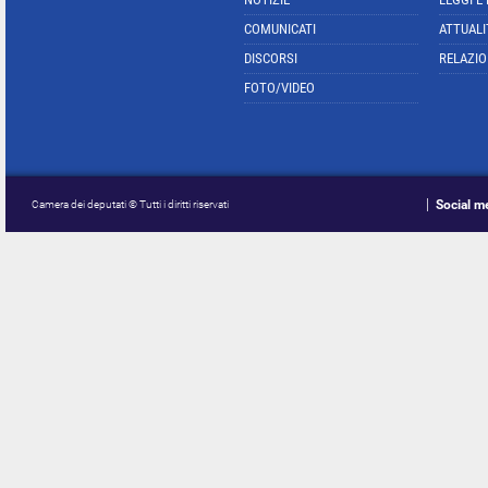
COMUNICATI
ATTUALI
DISCORSI
RELAZIO
FOTO/VIDEO
Social m
Camera dei deputati © Tutti i diritti riservati