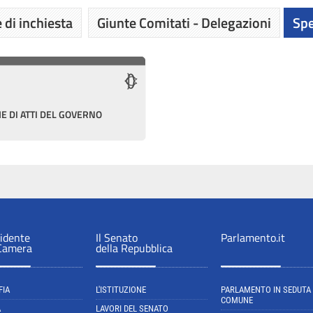
 di inchiesta
Giunte Comitati - Delegazioni
Spe
E DI ATTI DEL GOVERNO
sidente
Il Senato
Parlamento.it
 Camera
della Repubblica
FIA
L'ISTITUZIONE
PARLAMENTO IN SEDUTA
COMUNE
A
LAVORI DEL SENATO