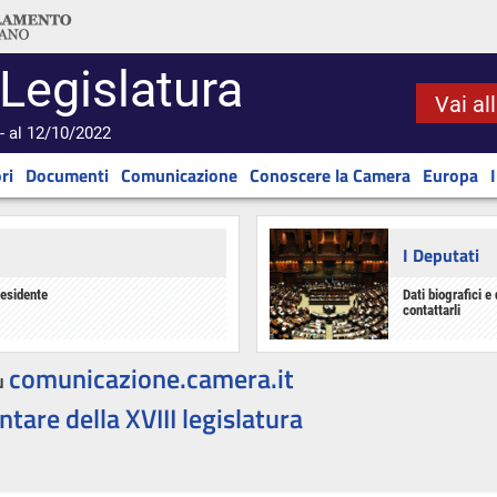
 Legislatura
Vai al
- al 12/10/2022
ri
Documenti
Comunicazione
Conoscere la Camera
Europa
I Deputati
residente
Dati biografici e 
contattarli
comunicazione.camera.it
u
ntare della XVIII legislatura