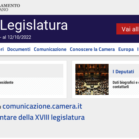
 Legislatura
Vai al
- al 12/10/2022
ri
Documenti
Comunicazione
Conoscere la Camera
Europa
I Deputati
residente
Dati biografici e 
contattarli
comunicazione.camera.it
u
ntare della XVIII legislatura