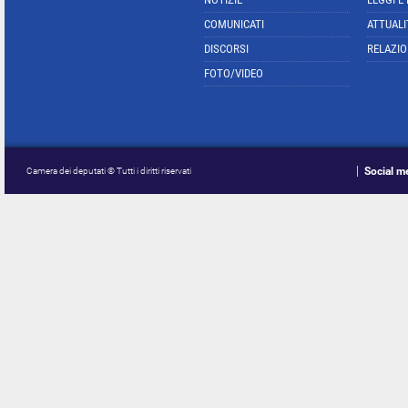
COMUNICATI
ATTUALI
DISCORSI
RELAZIO
FOTO/VIDEO
Social m
Camera dei deputati © Tutti i diritti riservati