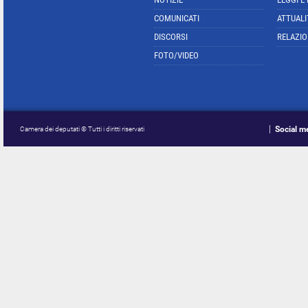
COMUNICATI
ATTUALI
DISCORSI
RELAZIO
FOTO/VIDEO
Social m
Camera dei deputati © Tutti i diritti riservati