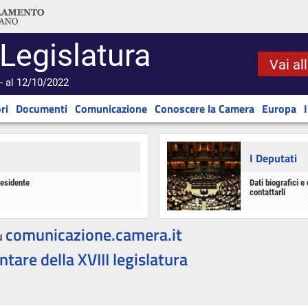
 Legislatura
Vai al
- al 12/10/2022
ri
Documenti
Comunicazione
Conoscere la Camera
Europa
I Deputati
residente
Dati biografici e 
contattarli
comunicazione.camera.it
u
ntare della XVIII legislatura