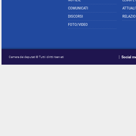
COMUNICATI
ATTUALI
DISCORSI
RELAZIO
FOTO/VIDEO
Social m
Camera dei deputati © Tutti i diritti riservati