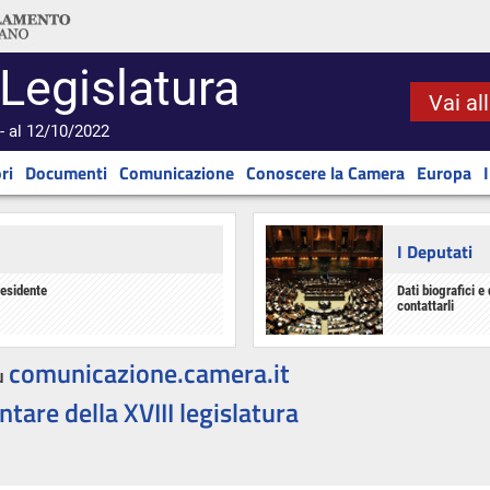
 Legislatura
Vai al
- al 12/10/2022
ri
Documenti
Comunicazione
Conoscere la Camera
Europa
I Deputati
residente
Dati biografici e 
contattarli
comunicazione.camera.it
u
ntare della XVIII legislatura