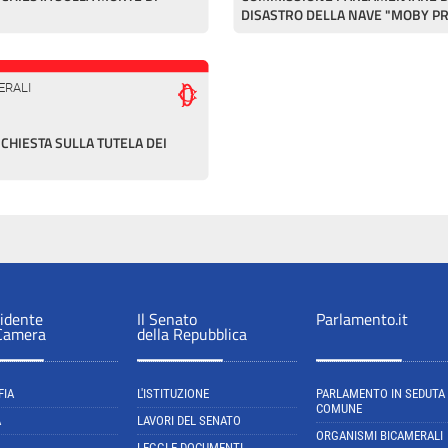
DISASTRO DELLA NAVE "MOBY P
ERALI
HIESTA SULLA TUTELA DEI
sidente
Il Senato
Parlamento.it
 Camera
della Repubblica
FIA
L'ISTITUZIONE
PARLAMENTO IN SEDUTA
COMUNE
A
LAVORI DEL SENATO
ORGANISMI BICAMERALI
LEGGI E DOCUMENTI