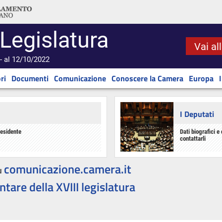
 Legislatura
Vai al
- al 12/10/2022
ri
Documenti
Comunicazione
Conoscere la Camera
Europa
I Deputati
residente
Dati biografici e 
contattarli
comunicazione.camera.it
u
ntare della XVIII legislatura